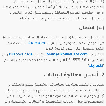
("DPO") المسؤول عن الإشراف على المسائل المتعلقة ببيان
الخصوصية هذا. إذا كانت لديك أي أسئلة حول بيان الخصوصية هذا
أو حول حقوقك العامة المتعلقة بالخصوصية، فيرجى الاتصال
بمسؤول حماية البيانات كما هو موضح في القسم أدناه.
(ب) الاتصال
التفاصيل الخاصة بنا (بما في ذلك القضايا المتعلقة بالخصوصية)
هي: نموذج الدعم المتوفر على الإنترنت:
اضغط هنا
(استخدم هذا
الخيار للحصول على أسرع خدمة) البريد
الإلكتروني:
team@UkraineDate.com
الهاتف:
+61 7 5571 1181
رقم
الفاكس: +61 7 5571 1181 البريد: الشركة كما هو مذكور في القسم
‘
التعاريف
’
2. أسس معالجة البيانات
يحدد بيان الخصوصية هذا سياساتنا المتعلقة بجمع واستخدام
بياناتك الشخصية أثناء استخدامك للموقع والمواقع ذات الصلة،
أو أي موقع مشابه تابع لمجموعة المواعدة. سيتم تعريف بعض
المصطلحات مثل "البيانات الشخصية" و "البيانات الشخصية ذات