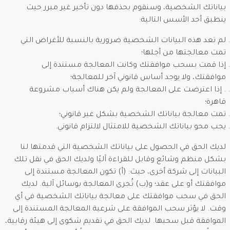
بياناتك الشخصية، وسنقوم بحذفها دون تأخير غير مبرر حيث
ينطبق أحد الأسس التالية:
لم تعد هذه البيانات الشخصية ضرورية بالنسبة للأغراض التي
تمت معالجتها من أجلها؛
إذا قمت بسحب موافقتك وكانت المعالجة مستندة إلى
موافقتك، ولا يوجد أساس قانوني آخر للمعالجة؛
. إذا اعترضت على المعالجة ولم يكن هناك أسباب مشروعة
قاهرة؛
تمت معالجة بياناتك الشخصية بشكل غير قانوني؛
يجب محو بياناتك الشخصية للامتثال لالتزام قانوني.
لديك الحق في الحصول على بياناتك الشخصية التي قدمتها لنا
بشكل منظم وشائع وقابل للقراءة آليًا ولديك الحق في نقل تلك
البيانات إلى شركة أخرى، حيث: (أ) تكون المعالجة مستندة إلى
موافقتك أو على عقد؛ و(ب) تُجرى المعالجة بوسائل آلية. لديك
الحق في سحب موافقتك على معالجة بياناتك الشخصية في أي
وقت. لا يؤثر سحب الموافقة على شرعية المعالجة المستندة إلى
الموافقة قبل سحبها. لديك الحق في تقديم شكوى إلى هيئة رقابية،