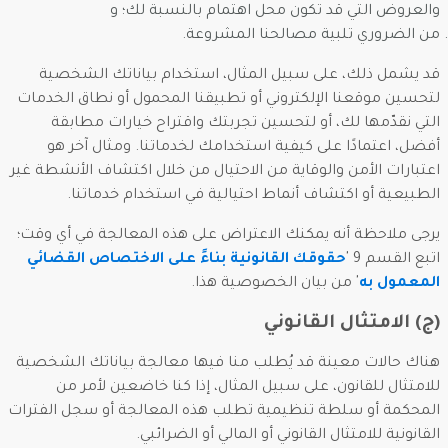
والعروض التي قد تكون محل اهتمام بالنسبة لك؛ و
من الضروري تلبية مصالحنا المشروعة.
قد يشمل ذلك، على سبيل المثال، استخدام بياناتك الشخصية
لتحسين موقعنا الإلكتروني أو تطبيقنا المحمول أو نطاق الخدمات
التي نقدّمها لك، أو لتحسين تجربتك واقتراح خيارات مطابقة
أفضل، اعتمادًا على كيفية استخدامك لخدماتنا. ومثال آخر هو
اعتبارات الأمن والوقاية من الاحتيال من خلال اكتشاف الأنشطة غير
الطبيعية أو اكتشاف أنماط احتيالية في استخدام خدماتنا.
يرجى ملاحظة أنه يمكنك الاعتراض على هذه المعالجة في أي وقت؛
اتبع القسم 9 '
حقوقك القانونية بناءً على الاختصاص القضائي
المعمول به
' من بيان الخصوصية هذا.
(ج) الامتثال القانوني
هناك حالات معينة قد يُطلب منا فيها معالجة بياناتك الشخصية
للامتثال للقانون، على سبيل المثال، إذا كنا خاضعين لأمر من
المحكمة أو سلطة تنظيمية تطلب هذه المعالجة أو سجل الفترات
القانونية للامتثال القانوني أو المالي أو الضرائبي.