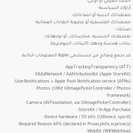
أصلك العرقي أو الإثني؛
آراؤك السياسية؛
معتقداتك الدينية أو انتماءاتك؛
معتقداتك الفلسفية أو عضوية النقابات العمالية؛
صحتك؛
تفضيلاتك الجنسية، ممارساتك، أو توجهاتك؛
بيانات هندسة وجهك (البيانات البيومترية).
قد نجمع ونعالج من مستخدمي Apple المعلومات التالية:
AppTrackingTransparency (ATT)؛
SKAdNetwork / AdAttributionKit (Apple StoreKit)؛
UserNotifications + Apple Push Notification service (APNs)؛
Photos (UIKit UIImagePickerController / Photos
framework)؛
Camera (AVFoundation, via UIImagePickerController)؛
StoreKit / In-App Purchase؛
Device hardware / OS info (UIDevice, sysctl)؛
Required Reason APIs (declared in PrivacyInfo.xcprivacy)؛
WebKit (WKWebView)؛