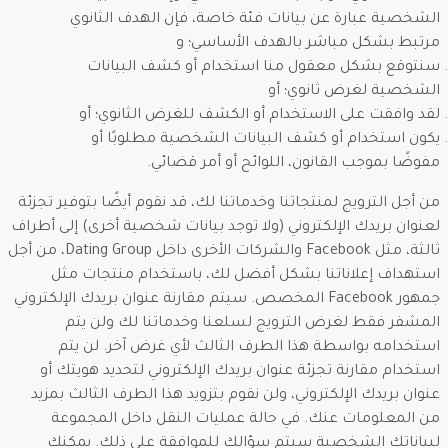
الشخصية عبارة عن بيانات فئة خاصة، فإن الهدف الثانوي
مرتبط بشكل مباشر بالهدف الأساسي؛ و
سنتوقع بشكل معقول منا استخدام أو كشف البيانات
الشخصية لغرض ثانوي؛ أو
لقد وافقت على الاستخدام أو الكشف للغرض الثانوي؛ أو
يكون استخدام أو كشف البيانات الشخصية مطلوبًا أو
مفوضًا بموجب القانون، اللوائح أو أمر قضائي.
من أجل الترويج لمنتجاتنا وخدماتنا لك، قد نقوم أيضًا بتوفير تجزئة
لعنوان بريدك الإلكتروني (ولا توجد بيانات شخصية أخرى) إلى أطراف
ثالثة، مثل Facebook والشركات الأخرى داخل Dating Group، من أجل
استهداف إعلاناتنا بشكل أفضل لك، باستخدام منتجات مثل
جمهور Facebook المخصص. سيتم مقارنة عنوان بريدك الإلكتروني
المشفر فقط لغرض الترويج لسلعنا وخدماتنا لك ولن يتم
استخدامه بواسطة هذا الطرف الثالث لأي غرض آخر. لن يتم
استخدام مقارنة تجزئة عنوان بريدك الإلكتروني لتحديد هويتك أو
عنوان بريدك الإلكتروني، ولن نقوم بتزويد هذا الطرف الثالث بمزيد
من المعلومات عنك. في حالة عمليات النقل داخل المجموعة
لبياناتك الشخصية سيتم سؤالك للموافقة على ذلك. يمكنك