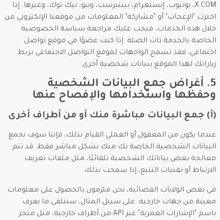
X.COM، يوتيوب، إنستغرام، بينتيرست، ويبو، تيك توك، وغيرها. إذا
اخترت "الإعجاب" أو "مشاركة" المعلومات من موقعنا الإلكتروني من
خلال هذه الخدمات، فيجب عليك مراجعة سياسة الخصوصية
الخاصة بالخدمة ذات الصلة. إذا كنت عضوًا في موقع تواصل
اجتماعي، فقد تسمح الواجهات لموقع التواصل الاجتماعي بربط
زياراتك لهذا الموقع ببيانات شخصية أخرى.
5. أغراض جمع البيانات الشخصية
وحفظها واستخدامها والإفصاح عنها
(أ) جمع البيانات مباشرة منك أو من أطراف أخرى
عندما يكون من المعقول أو العملي القيام بذلك، فإننا سوف نجمع
البيانات الشخصية الخاصة بك منك بشكل مباشر فقط. قد تتم
معالجة بعض بياناتك الشخصية تلقائيًا، مثل ملفات تعريف
الارتباط أو تقنيات التتبع، إذا سمحت بذلك.
في بعض الولايات القضائية، نحن ملزمون بالحصول على معلومات
معينة من جهات خارجية. على سبيل المثال، سنتلقى ما يعرف
باسم ‘الإشارات العمرية’ عبر API من أطراف خارجية، مثل متجر