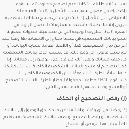
بعد استلام طلبك، انتخابنا عدم تصحيح معلوماتك، سنقوم
بإخطارك في غضون شهر بسب التأجيل والآليات المتاحة لك
للاعتراض على التأجيل. إذا كنت ترغب في مسح بياناتك الشخصية،
فيرجى إبلاغنا بطلبك باستخدام معلومات الاتصال الواردة في
الفقرة 1(ب). الظروف الوحيدة التي لن نتخذ فيها خطوات معقولة
لمحو بياناتك الشخصية هي عندما نحتاج إلى الاحتفاظ بها وفقًا لبند
آخر من بيان الخصوصية هذا، أو اللائحة العامة لحماية البيانات، أو
لأي سبب قانوني آخر. ومع ذلك، قد يتسبب حذف بياناتك الشخصية
في حذف حسابك ويعني أنك غير قادر على الوصول إلى خدماتنا. إذا
قمنا بتصحيح أو مسح البيانات الشخصية الخاصة بك التي كشفنا
عنها سابقًا لطرف ثالث وفقًا لبيان الخصوصية الخاص بنا،
فسنقوم باتخاذ خطوات معقولة لإخطار الطرف الثالث بالتصحيح
أو المسح وطلب منهم القيام بنفس الشيء.
(ز) رفض التصحيح أو الحذف
إذا رفضنا في أي وقت أو امتنعنا عن منحك حق الوصول إلى بياناتك
الشخصية، أو رفضنا تصحيح أو حذف بياناتك الشخصية، فسنقدم
لك أسباب هذا الرفض أو الامتناع.