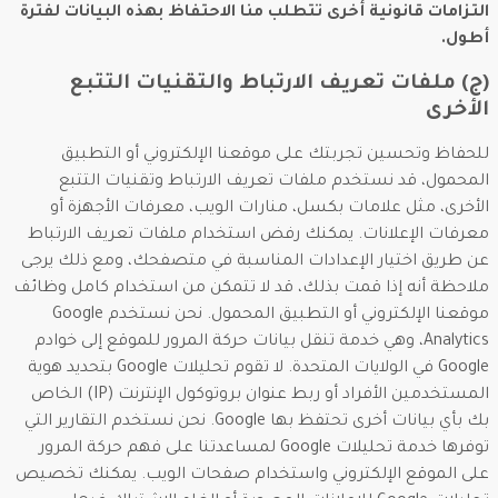
التزامات قانونية أخرى تتطلب منا الاحتفاظ بهذه البيانات لفترة
أطول.
(ج) ملفات تعريف الارتباط والتقنيات التتبع
الأخرى
للحفاظ وتحسين تجربتك على موقعنا الإلكتروني أو التطبيق
المحمول، قد نستخدم ملفات تعريف الارتباط وتقنيات التتبع
الأخرى، مثل علامات بكسل، منارات الويب، معرفات الأجهزة أو
معرفات الإعلانات. يمكنك رفض استخدام ملفات تعريف الارتباط
عن طريق اختيار الإعدادات المناسبة في متصفحك، ومع ذلك يرجى
ملاحظة أنه إذا قمت بذلك، قد لا تتمكن من استخدام كامل وظائف
موقعنا الإلكتروني أو التطبيق المحمول. نحن نستخدم Google
Analytics، وهي خدمة تنقل بيانات حركة المرور للموقع إلى خوادم
Google في الولايات المتحدة. لا تقوم تحليلات Google بتحديد هوية
المستخدمين الأفراد أو ربط عنوان بروتوكول الإنترنت (IP) الخاص
بك بأي بيانات أخرى تحتفظ بها Google. نحن نستخدم التقارير التي
توفرها خدمة تحليلات Google لمساعدتنا على فهم حركة المرور
على الموقع الإلكتروني واستخدام صفحات الويب. يمكنك تخصيص