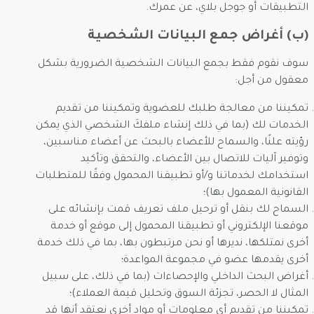
التطبيقات أو جوجل بلاي، عن عمرك.
(ب) أغراض جمع البيانات الشخصية
سوف نقوم فقط بجمع البيانات الشخصية الضرورية بشكل
معقول من أجل:
تمكيننا من معالجة طلبك للعضوية وتمكيننا من تقديم
الخدمات لك (بما في ذلك إنشاء ملفكَ الشخصي الذي يمكن
رؤيته علنًا، والسماح للأعضاء بالبحث عن أعضاء مناسبين،
وتوفير آليات للاتصال بين الأعضاء، والتحقق وتأكيد
استخدامك لخدماتنا و/أو تطبيقنا المحمول وفقًا للمتطلبات
القانونية المعمول بها)؛
السماح لك بنقل أو ترحيل ملف تعريف قمت بإنشائه على
موقعنا الإلكتروني أو تطبيقنا المحمول إلى موقع أو خدمة
أخرى نمتلكها، نديرها أو نحن مرتبطون بها، بما في ذلك خدمة
أخرى يقدمها عضو في مجموعة المواعدة؛
أغراض البحث الداخلي والإحصاءات (بما في ذلك، على سبيل
المثال لا الحصر، تجزئة السوق وتحليل قيمة العملاء)؛
تمكيننا من تقديم أي معلومات أو مواد أخرى نعتقد أنها قد