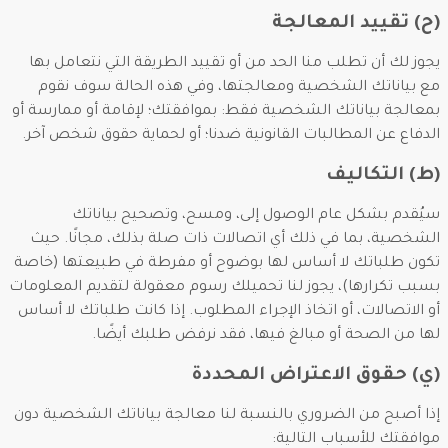
(ح) تقييد المعالجة
يجوز لك أن تطلب منا الحد من أو تقييد الطريقة التي نتعامل بها
مع بياناتك الشخصية ومعالجتها، وفي هذه الحالة سوف نقوم
بمعالجة بياناتك الشخصية فقط: بموافقتك؛ لإقامة أو ممارسة أو
الدفاع عن المطالبات القانونية ضدنا؛ أو لحماية حقوق شخص آخر.
(ط) التكاليف
سيُقدم بشكل عام الوصول إلى، ومسح، وتصحيح بياناتك
الشخصية، بما في ذلك أي اتصالات ذات صلة بذلك، مجانًا. حيث
تكون طلباتك لا أساس لها بوضوح أو مفرطة في طبيعتها (خاصة
بسبب تكرارها)، يجوز لنا تحميلك رسوم معقولة لتقديم المعلومات
أو الاتصالات، أو اتخاذ الإجراء المطلوب. إذا كانت طلباتك لا أساس
لها من الصحة أو مبالغ فيها، فقد نرفض طلبك أيضًا.
(ي) حقوق الاعتراض المحددة
إذا أصبح من الضروري بالنسبة لنا معالجة بياناتك الشخصية دون
موافقتك للأسباب التالية: