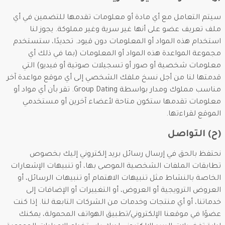
سيتم التعامل مع أي مادة أو معلومات تقدمها للتضمين في أي
ملف تعريف عضو على أنها غير سرية وغير مملوكة. يجوز لنا
استخدام هذه المواد أو المعلومات دون قيود. تحديدًا، ستستخدم
مجموعة المواعدة هذه المواد أو المعلومات (بما في ذلك أي
معلومات شخصية أو صور أو تسجيلات صوتية أو فيديو) التي
قدمتها لنا من أجل نسخ ملفك الشخصي إلى أي موقع مواعدة آخر
مناسب مملوك ومدار بواسطة Group Dating. تقر بأن أي مواد أو
معلومات تقدمها ستكون متاحة لأعضاء آخرين أو مستخدمي
الموقع لقراءتها.
(ح) التواصل
نحتفظ بالحق في إرسال رسائل بريد إلكتروني إليك بخصوص
تطابقات الملفات الشخصية الموصى بها، أو تنبيهات الإشعارات
الخاصة بالنشاط مثل تنبيهات الاهتمام أو تنبيهات الرسائل، أو
العروض الترويجية أو العروض، أو التغييرات أو الإضافات إلى
خدماتنا، أو أي منتجات وخدمات من الشركات التابعة لنا. إذا كنت
عضوًا في موقعنا الإلكتروني/تطبيق الهواتف المحمولة، يمكنك