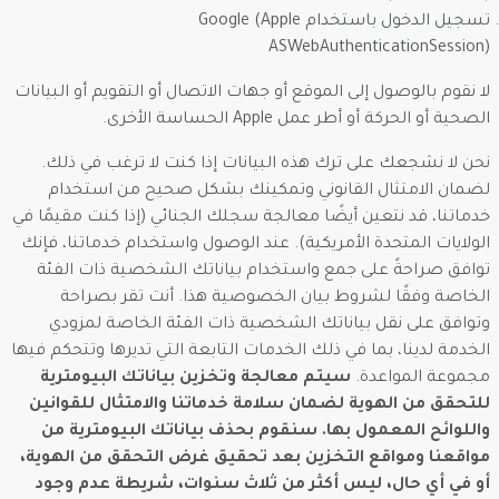
تسجيل الدخول باستخدام Google (Apple
ASWebAuthenticationSession)
لا نقوم بالوصول إلى الموقع أو جهات الاتصال أو التقويم أو البيانات
الصحية أو الحركة أو أطر عمل Apple الحساسة الأخرى.
نحن لا نشجعك على ترك هذه البيانات إذا كنت لا ترغب في ذلك.
لضمان الامتثال القانوني وتمكينك بشكل صحيح من استخدام
خدماتنا، قد نتعين أيضًا معالجة سجلك الجنائي (إذا كنت مقيمًا في
الولايات المتحدة الأمريكية). عند الوصول واستخدام خدماتنا، فإنك
توافق صراحةً على جمع واستخدام بياناتك الشخصية ذات الفئة
الخاصة وفقًا لشروط بيان الخصوصية هذا. أنت تقر بصراحة
وتوافق على نقل بياناتك الشخصية ذات الفئة الخاصة لمزودي
الخدمة لدينا، بما في ذلك الخدمات التابعة التي تديرها وتتحكم فيها
مجموعة المواعدة.
سيتم معالجة وتخزين بياناتك البيومترية
للتحقق من الهوية لضمان سلامة خدماتنا والامتثال للقوانين
واللوائح المعمول بها. سنقوم بحذف بياناتك البيومترية من
مواقعنا ومواقع التخزين بعد تحقيق غرض التحقق من الهوية،
أو في أي حال، ليس أكثر من ثلاث سنوات، شريطة عدم وجود