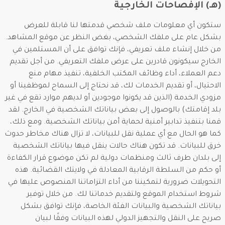
(هـ) الإفصاحات الخارجية
ستكون أي معلومات ملف شخصي قدمتها لنا قابلة للعرض
بشكل عام على ملفك الشخصي، بغض النظر عن موقع المشاهد.
من خلال إنشاء ملف تعريفي، فإنك توافق على أن المستلمين في
الخارج سيكونون قادرين على عرض ملفك التعريفي. من أجل تقديم
دعم العملاء، أداء وظائف المكتب الخلفية، تنفيذ مهام منع
الاحتيال، أو تقديم الخدمات لك، قد نحتاج إلى السماح لموظفينا أو
مزودي الخدمة (الذين قد يكونوا موجودين أو لديهم موارد تقع في غير
بلد إقامتك) بالوصول إلى بعض بياناتك الشخصية في الخارج. لقد
قمنا بتنفيذ تدابير أمنية لحماية أمن بياناتك الشخصية. ومع ذلك،
كما هو الحال مع أي عملية نقل للبيانات، لا تزال هناك مخاطر حدوث
خرق للبيانات. قد تكون هناك حالات ينقل فيها بياناتك الشخصية
إلى بلدان طرف ثالث ومنظمات دولية لم تكن موضوع قرار الكفاءة
أو حكم من السلطة الرقابية المعادلة في ولايتك القضائية. هذه
التحويلات ضرورية لتمكيننا من أداء التزاماتنا المنصوص عليها في
شروط استخدام الموقع ولتقديم خدماتنا لك. من خلال توفير
بياناتك الشخصية والبيانات الفئة الخاصة، فإنك توافق بشكل
صريح على النقل والتجهيز الدولي لهذه البيانات وفقًا لبيان