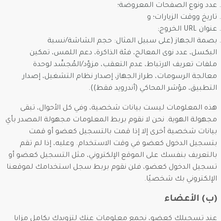
عدد ونوع الصفحات المعروضة؛
تاريخ ووقت الزيارات؛ و
عنوان URL الخروج;
بصمة الجهاز (على سبيل المثال: حجم الشاشة/نسبة
البكسل، عدد نوى المعالج، فئة الذاكرة، دعم اللمس، تمكين
ملفات تعريف الارتباط، عدم التعقب، مزوّد/المُجسِّد لوحدة
معالجة الرسومات، طراز الجهاز، إصدار نظام التشغيل، إصدار
التطبيق، مؤشر المحاكي (أندرويد فقط)).
هذه المعلومات ليست بيانات شخصية، وفي كل الأحوال، تبقى
مجهولة الهوية. نحن لا نقوم بربط المعلومات مجهولة المصدر بأي
بيانات شخصية أخرى إلا إذا قمت بالتسجيل كعضو أو قمت
بتسجيل الدخول كعضو في وقت الاستخدام. وعليه، إذا لم تقم
بالتعريف بنفسك على الموقع الإلكتروني، مثل التسجيل كعضو أو
تسجيل الدخول كعضو، فلن نقوم بربط سجل استخدامك لموقعنا
الإلكتروني بك شخصيًا.
(ب) الأعضاء
عند تسجيلك كعضو، نجمع معلومات عنك لتزويدك بكامل مزايا