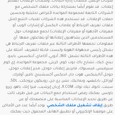
شركات الإعلان، منصات إدارة البيانات، وشبكات الإعلانات بتقديم
إعلانات. قد نقوم أيضًا بمشاركة بيانات ملفك الشخصي مع
الشركات التابعة لمجموعة المواعدة لأغراض تحليلية وتحسين
حملات الإعلانات. قد تستخدم هذه الشركات تقنيات التتبع (مثل
ملفات تعريف الارتباط أو علامات البكسل أو إشارات الويب أو
معرفات الأجهزة أو معرفات الإعلانات) لجمع معلومات حول
المستخدمين الذين يشاهدون إعلاناتها أو يتفاعلون معها. أي
معلومات تجمعها الأطراف الثالثة عبر ملفات تعريف الارتباط هي
بشكل رئيسي مجهولة الهوية وليست قابلة للتعريف. أمثلة على
هذه الأطراف الثالثة تشمل: 360، أدوبي، أكاماي، أبنكسس، بايدو،
بينج، كيك، تشارج باك دوت كوم، كريتي، مجموعة المواعدة، إي كوم
سيرفيس، فيسبوك، فايربيز، إعلانات جوجل، مدير إعلانات جوجل،
جوجل أناليتيكس، هوت جار، انديكس أكسشينج، نافير، أولارك،
أوراكل، بابليفټ، وبماتيك، نشر، ري جن، روبيكون بروجكت، SDL،
سينت، تابولا، تيك توك، X.COM، إربان إيرشيب، فيزا إنك، ياهو، زيرو
باونس. يمكنك رفض استخدام جمع البيانات من قبل طرف ثالث
عن طريق تحديد الإعدادات المناسبة على متصفحك أو عن
طريق
إيقاف تشغيل ملفك الشخصي
. يوجد أيضًا عدد من الأماكن
على موقعنا الإلكتروني أو تطبيق الهاتف المحمول حيث يمكنك