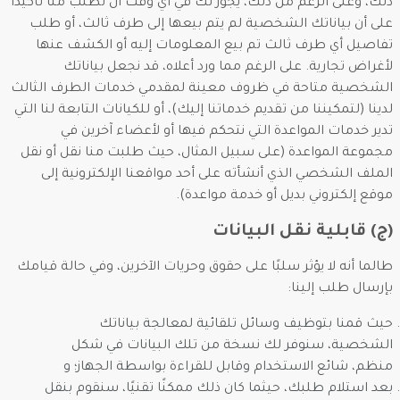
ذلك، وعلى الرغم من ذلك، يجوز لك في أي وقت أن تطلب منا تأكيدًا
على أن بياناتك الشخصية لم يتم بيعها إلى طرف ثالث، أو طلب
تفاصيل أي طرف ثالث تم بيع المعلومات إليه أو الكشف عنها
لأغراض تجارية. على الرغم مما ورد أعلاه، قد نجعل بياناتك
الشخصية متاحة في ظروف معينة لمقدمي خدمات الطرف الثالث
لدينا (لتمكيننا من تقديم خدماتنا إليك)، أو للكيانات التابعة لنا التي
تدير خدمات المواعدة التي نتحكم فيها أو لأعضاء آخرين في
مجموعة المواعدة (على سبيل المثال، حيث طلبت منا نقل أو نقل
الملف الشخصي الذي أنشأته على أحد مواقعنا الإلكترونية إلى
موقع إلكتروني بديل أو خدمة مواعدة).
(ج) قابلية نقل البيانات
طالما أنه لا يؤثر سلبًا على حقوق وحريات الآخرين، وفي حالة قيامك
بإرسال طلب إلينا:
حيث قمنا بتوظيف وسائل تلقائية لمعالجة بياناتك
الشخصية، سنوفر لك نسخة من تلك البيانات في شكل
منظم، شائع الاستخدام وقابل للقراءة بواسطة الجهاز؛ و
بعد استلام طلبك، حيثما كان ذلك ممكنًا تقنيًا، سنقوم بنقل