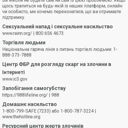
може допомогти вам і вашому партнеру зрозуміти та
Ви ніколи не будете сам на сам із цією проблемою. Якщо
поважати межі один одного.
щось трапиться на будь-якій із наших платформ, онлайн
Ви або ваш партнер можете будь-коли відкликати згоду.
чи особисто, ми хочемо переконатися, що ви отримаєте
Не продовжуйте, якщо ви помітили, що ваш партнер
підтримку.
вагається, здається невпевненим або не може
Сексуальний напад і сексуальне насильство
погодитися через вплив наркотиків чи алкоголю.
www.rainn.org/ | 800 656 4673
Торгівля людьми
Національна гаряча лінія з питань торгівлі людьми: 1-
888-373-7888
Центр ФБР для розгляду скарг на злочини в
Інтернеті
www.ic3.gov
Запобігання самогубству
https://988lifeline.org/ | 988
Домашнє насильство
1-800-799-SAFE (7233) або 1-800-787-3224 |
www.thehotline.org
Ресурсний центр жертв злочинів