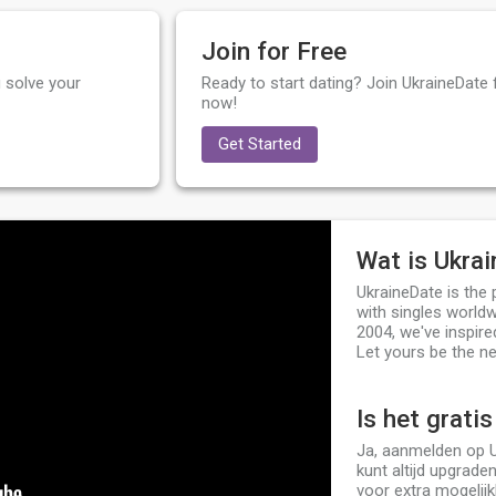
Join for Free
 solve your
Ready to start dating? Join UkraineDate f
now!
Get Started
Wat is Ukra
UkraineDate is the
with singles worldw
2004, we've inspire
Let yours be the ne
Is het grati
Ja, aanmelden op U
kunt altijd upgrade
voor extra mogelij