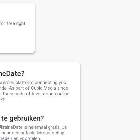
or free right
ineDate?
 premier platform connecting you
ide. As part of Cupid Media since
d thousands of love stories online.
xt!
s te gebruiken?
kraineDate is helemaal gratis. Je
n naar een betaald lidmaatschap
kheden en voordelen.