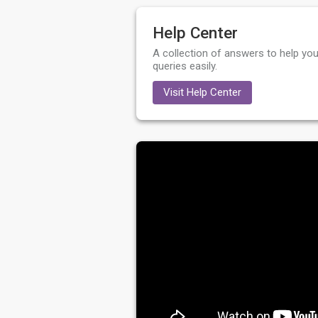
Help Center
A collection of answers to help you
queries easily.
Visit Help Center