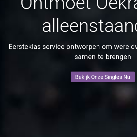
Ontmoet Oekr
alleenstaa
Eersteklas service ontworpen om wereld
samen te brengen
Bekijk Onze Singles Nu