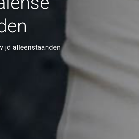
aïense
nden
wijd alleenstaanden