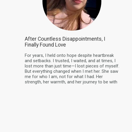
After Countless Disappointments, I
Finally Found Love
For years, I held onto hope despite heartbreak
and setbacks. I trusted, I waited, and at times, I
lost more than just time—I lost pieces of myself.
But everything changed when I met her. She saw
me for who I am, not for what I had. Her
strength, her warmth, and her journey to be with
me remind...
daha fazla
ILK
ÖNCEKI