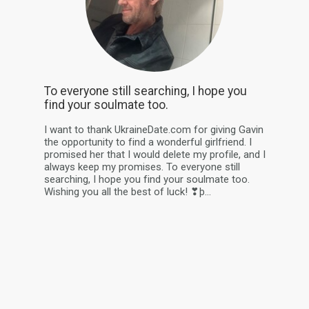
To everyone still searching, I hope you
find your soulmate too.
I want to thank UkraineDate.com for giving Gavin
the opportunity to find a wonderful girlfriend. I
promised her that I would delete my profile, and I
always keep my promises. To everyone still
searching, I hope you find your soulmate too.
Wishing you all the best of luck! ❣þ...
daha fazla