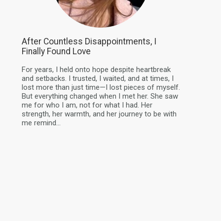
After Countless Disappointments, I
Finally Found Love
For years, I held onto hope despite heartbreak
and setbacks. I trusted, I waited, and at times, I
lost more than just time—I lost pieces of myself.
But everything changed when I met her. She saw
me for who I am, not for what I had. Her
strength, her warmth, and her journey to be with
me remind...
más
SIGUIENTE
ÚLTIMO
s
Seguridad en Citas
Mapa del Sitio
Normas de la Comunidad