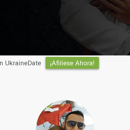
n UkraineDate
¡Afiliese Ahora!