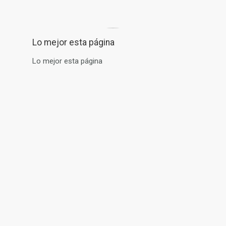
Lo mejor esta página
Lo mejor esta página
de Uso
Política de Devoluciones
Política de privacidad
Política de cookie