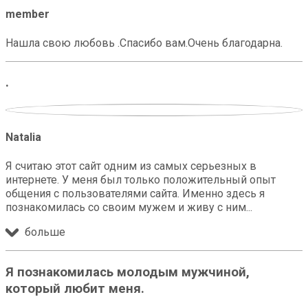
member
Нашла свою любовь .Спасибо вам.Очень благодарна.
.
Natalia
Я считаю этот сайт одним из самых серьезных в
интернете. У меня был только положительный опыт
общения с пользователями сайта. Именно здесь я
познакомилась со своим мужем и живу с ним
больше
Я познакомилась молодым мужчиной,
который любит меня.