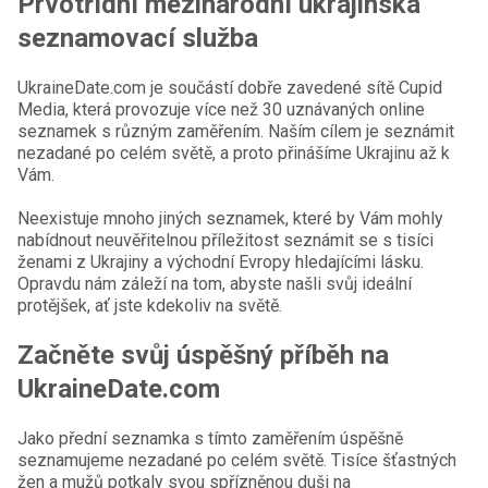
Prvotřídní mezinárodní ukrajinská
seznamovací služba
UkraineDate.com je součástí dobře zavedené sítě Cupid
Media, která provozuje více než 30 uznávaných online
seznamek s různým zaměřením. Naším cílem je seznámit
nezadané po celém světě, a proto přinášíme Ukrajinu až k
Vám.
Neexistuje mnoho jiných seznamek, které by Vám mohly
nabídnout neuvěřitelnou příležitost seznámit se s tisíci
ženami z Ukrajiny a východní Evropy hledajícími lásku.
Opravdu nám záleží na tom, abyste našli svůj ideální
protějšek, ať jste kdekoliv na světě.
Začněte svůj úspěšný příběh na
UkraineDate.com
Jako přední seznamka s tímto zaměřením úspěšně
seznamujeme nezadané po celém světě. Tisíce šťastných
žen a mužů potkaly svou spřízněnou duši na