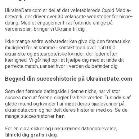
UkraineDate.com er del af det veletablerede Cupid Media-
netværk, der driver over 30 velansete websteder for niche-
dating. Med et engagement i at forbinde enlige på
verdensplan, bringer vi Ukraine til dig.
Ikke mange andre websteder kan give dig den fantastiske
mulighed for at komme i kontakt med over 150 000
ukrainske og østeuropæiske kvinder, der leder efter
kærlighed. Vi går højt op i at hjælpe dig med at finde dit
perfekte match, uanset hvor i verden du befinder dig.
Begynd din succeshistorie på UkraineDate.com
Som den førende datingside i denne niche, har vi stor
succes med at forene singler fra hele verden. Tusindvis af
glade mænd og kvinder har mødt deres sjælevenner på
ukraindate.com og har delt deres historier med os. Se de
mange succeshistorier
her
.
For en sjov, sikker og unik ukrainsk datingoplevelse,
tilmeld dig gratis i dag
.