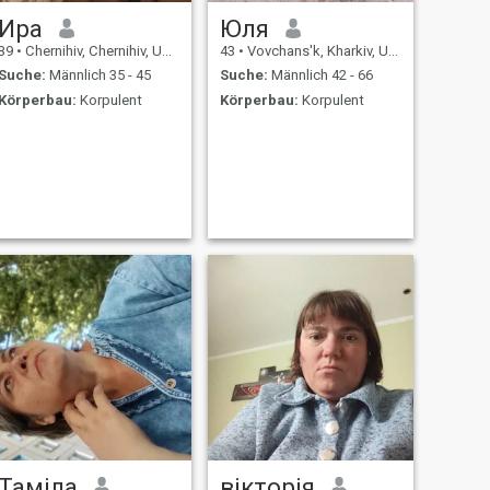
Ира
Юля
39
•
Chernihiv, Chernihiv, Ukraine
43
•
Vovchans'k, Kharkiv, Ukraine
Suche:
Männlich 35 - 45
Suche:
Männlich 42 - 66
Körperbau:
Korpulent
Körperbau:
Korpulent
Таміла
вікторія