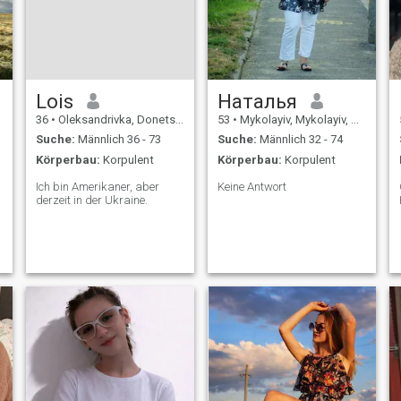
Lois
Наталья
36
•
Oleksandrivka, Donets'k, Ukraine
53
•
Mykolayiv, Mykolayiv, Ukraine
Suche:
Männlich 36 - 73
Suche:
Männlich 32 - 74
Körperbau:
Korpulent
Körperbau:
Korpulent
Ich bin Amerikaner, aber
Keine Antwort
derzeit in der Ukraine.