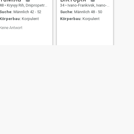
48
•
Kryvyy Rih, Dnipropetrovs'k, Ukraine
34
•
Ivano-Frankivsk, Ivano-Frankivs'k, Ukraine
Suche:
Männlich 42 - 52
Suche:
Männlich 48 - 50
Körperbau:
Korpulent
Körperbau:
Korpulent
Keine Antwort
WEITER
Татьяна
55
•
Zmiyev, Kharkiv, Ukraine