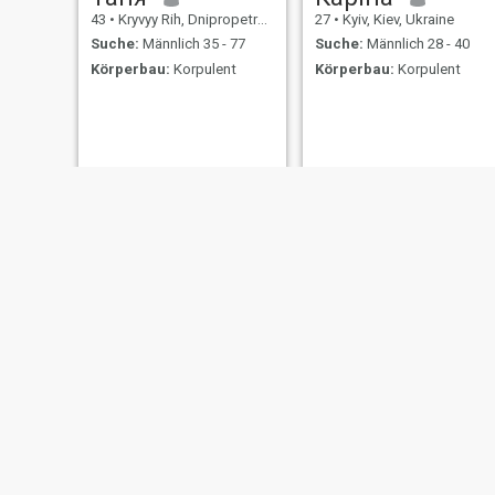
43
•
Kryvyy Rih, Dnipropetrovs'k, Ukraine
27
•
Kyiv, Kiev, Ukraine
Suche:
Männlich 35 - 77
Suche:
Männlich 28 - 40
Körperbau:
Korpulent
Körperbau:
Korpulent
Евгения
Люся
35
•
Odesa, Odessa, Ukraine
29
•
Kharkiv, Kharkiv, Ukraine