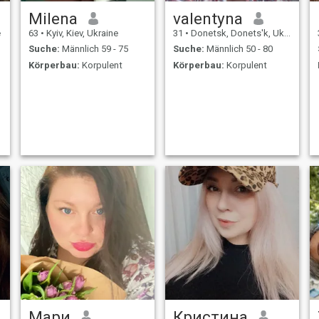
Milena
valentyna
e
63
•
Kyiv, Kiev, Ukraine
31
•
Donetsk, Donets'k, Ukraine
Suche:
Männlich 59 - 75
Suche:
Männlich 50 - 80
Körperbau:
Korpulent
Körperbau:
Korpulent
Мари
Кристина