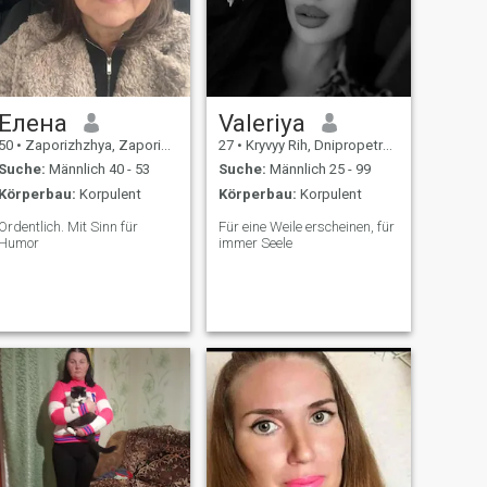
Елена
Valeriya
50
•
Zaporizhzhya, Zaporizhzhya, Ukraine
27
•
Kryvyy Rih, Dnipropetrovs'k, Ukraine
Suche:
Männlich 40 - 53
Suche:
Männlich 25 - 99
Körperbau:
Korpulent
Körperbau:
Korpulent
Ordentlich. Mit Sinn für
Für eine Weile erscheinen, für
Humor
immer Seele