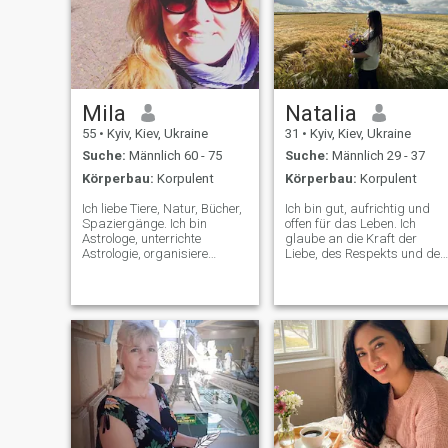
Mila
Natalia
55
•
Kyiv, Kiev, Ukraine
31
•
Kyiv, Kiev, Ukraine
Suche:
Männlich 60 - 75
Suche:
Männlich 29 - 37
Körperbau:
Korpulent
Körperbau:
Korpulent
Ich liebe Tiere, Natur, Bücher,
Ich bin gut, aufrichtig und
Spaziergänge. Ich bin
offen für das Leben. Ich
Astrologe, unterrichte
glaube an die Kraft der
Astrologie, organisiere
Liebe, des Respekts und der
Seminare. Ich wohnte in der
Unterstützung. Für mich ist
Ukraine bei Kiew, aber mein
Barmherzigkeit nicht nur ein
Haus brannte nieder, es war
Wort, sondern eine innere
gefährlich und ich musste
Bedingung. Ich träume von
nach Europa. Meine Eltern
einer echten Partnerschaft
und Tiere waren in der
mit einem zuverlässigen
Ukraine. Jetzt bin ich in der
Ehemann an der Seite und
Schweiz. Ich komme selten
einem gemeinsamen Weg,
hierher. Ich kommuniziere
einer Familie, der Wärme
lieber über whatsapp. Wenn
und dem Lachen eines
Sie ernsthafte Absichten
Kindes. Ich möchte eine
haben, bin ich bereit, mich zu
geliebte Ehefrau sein und ein