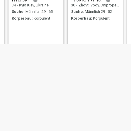
34
•
Kyiv, Kiev, Ukraine
30
•
Zhovti Vody, Dnipropetrovs'k, Ukraine
Suche:
Männlich 29 - 65
Suche:
Männlich 29 - 52
Körperbau:
Korpulent
Körperbau:
Korpulent
Светлана
Natali
43
•
Mykolayiv, Mykolayiv, Ukraine
36
•
Zhytomyrs'ke, Zhytomyr, Ukraine