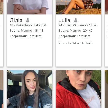
Лілія
Julia
18
•
Mukachevo, Zakarpattia, Ukraine
24
•
Shums'k, Ternopil', Ukraine
Suche:
Männlich 18 - 18
Suche:
Männlich 20 - 40
Körperbau:
Korpulent
Körperbau:
Korpulent
Ich suche Bekanntschaft.