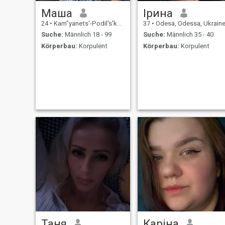
Маша
Ірина
24
•
Kam”yanets'-Podil's'kyy, Khmel'nyts'kyy, Ukraine
37
•
Odesa, Odessa, Ukrain
Suche:
Männlich 18 - 99
Suche:
Männlich 35 - 40
Körperbau:
Korpulent
Körperbau:
Korpulent
Таня
Каріна