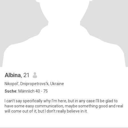
Albina
, 21
Nikopol', Dnipropetrovs'k, Ukraine
Suche:
Männlich 40 - 75
I can't say specifically why I'm here, but in any case I'll be glad to
have some easy communication, maybe something good and real
will come out of it, but I don't really believe in it.