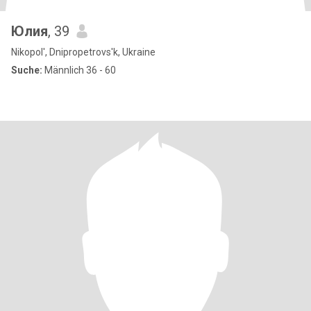
Юлия
, 39
Nikopol', Dnipropetrovs'k, Ukraine
Suche:
Männlich 36 - 60