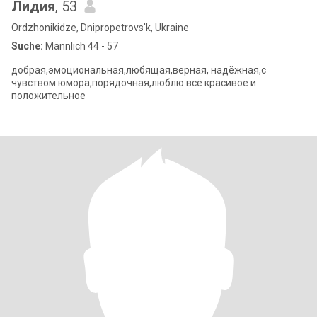
Лидия
, 53
Ordzhonikidze, Dnipropetrovs'k, Ukraine
Suche:
Männlich 44 - 57
добрая,эмоциональная,любящая,верная, надёжная,с
чувством юмора,порядочная,люблю всё красивое и
положительное