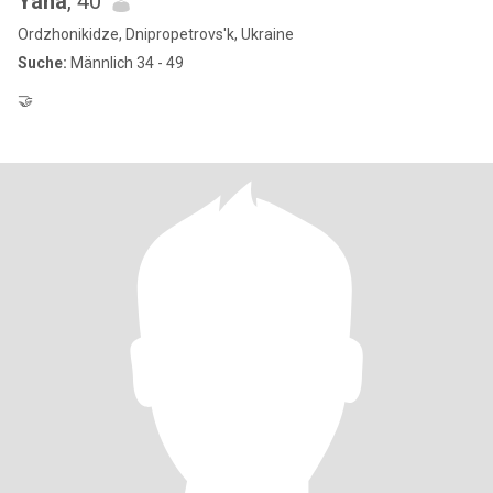
Yana
, 40
Ordzhonikidze, Dnipropetrovs'k, Ukraine
Suche:
Männlich 34 - 49
🤝