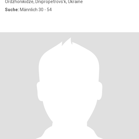
Ordzhonikidze, Dnipropetrovs'k, Ukraine
Suche:
Männlich 30 - 54