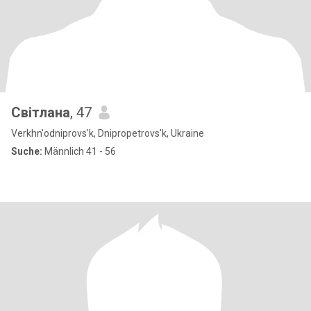
Світлана
, 47
Verkhn'odniprovs'k, Dnipropetrovs'k, Ukraine
Suche:
Männlich 41 - 56