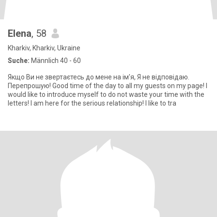
Elena
, 58
Kharkiv, Kharkiv, Ukraine
Suche:
Männlich 40 - 60
Якщо Ви не звертаєтесь до мене на ім'я, Я не відповідаю.
Перепрошую! Good time of the day to all my guests on my page! I
would like to introduce myself to do not waste your time with the
letters! I am here for the serious relationship! I like to tra