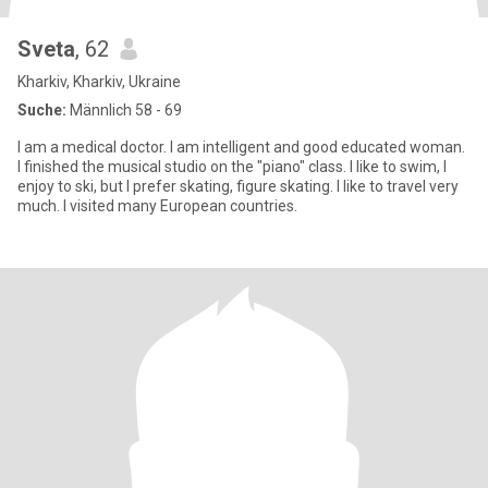
Sveta
, 62
Kharkiv, Kharkiv, Ukraine
Suche:
Männlich 58 - 69
I am a medical doctor. I am intelligent and good educated woman.
I finished the musical studio on the "piano" class. I like to swim, I
enjoy to ski, but I prefer skating, figure skating. I like to travel very
much. I visited many European countries.