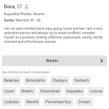
Dora
, 37
Kupyanka, Kharkiv, Ukraine
Suche:
Männlich 35 - 66
I am an open minded, kind, easy going, lovely woman. I am a very
optimistic person and always try to avoid conflicts.I consider
myself as a positive, smiling, attentive, passionate, caring, family
oriented and affectionate woman.
Weiter
Das könnte Sie auch interessieren:
Balakliya
Bohodukhiv
Chuhuyiv
Derhachi
Izyum
Kharkiv
Krasnohrad
Kupyanka
Lozova
Lyubotyn
Merefa
Pervomays'kyy
Zmiyev