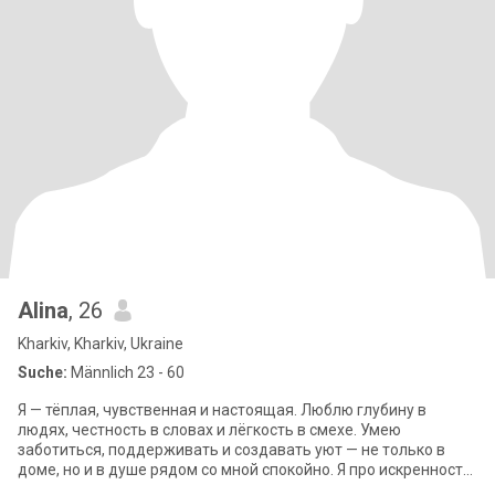
Alina
, 26
Kharkiv, Kharkiv, Ukraine
Suche:
Männlich 23 - 60
Я — тёплая, чувственная и настоящая. Люблю глубину в
людях, честность в словах и лёгкость в смехе. Умею
заботиться, поддерживать и создавать уют — не только в
доме, но и в душе рядом со мной спокойно. Я про искренность,
про внимание к мелочам, п