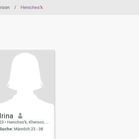
rson
/
Heniches'k
Irina
23
•
Heniches'k, Kherson, Ukraine
Suche:
Männlich 23 - 38