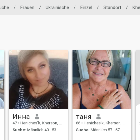
suche
/
Frauen
/
Ukrainische
/
Einzel
/
Standort
/
Khe
Инна
таня
47
•
Heniches'k, Kherson, Ukraine
66
•
Heniches'k, Kherson, Ukraine
Suche:
Männlich 40 - 53
Suche:
Männlich 57 - 67