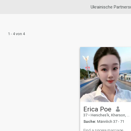
Ukrainische Partner
1 - 4 von 4
Erica Poe
37
•
Heniches'k, Kherson, Ukraine
Suche:
Männlich 37 - 71
Find a sincere marriage