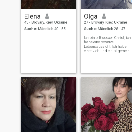
Elena
Olga
45
•
Brovary, Kiev, Ukraine
27
•
Brovary, Kiev, Ukraine
Suche:
Männlich 40 - 55
Suche:
Männlich 28 - 47
Ich bin orthodoxer Christ, ich
habe eine positive
Lebensaussicht. Ich habe
einen Job und ein allgemein
aktives Leben. Ich würde
mich freuen, einen Ausländer
zu treffen, um eine neue
Erfahrung zu versuchen,
aber ich hoffe, dass dies zu
etwas wirklich und
ernsthaftem führen kann.