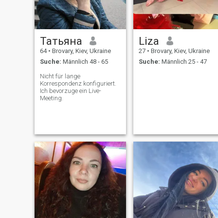
Ausbeutung von ihnen.\NI
lernen und zu entdecken, wei
like a guten Partner. \N
ich glaube, dass persönliche
Entwicklung eine ständige
Form der Evolution ist
Татьяна
Liza
64
•
Brovary, Kiev, Ukraine
27
•
Brovary, Kiev, Ukraine
Suche:
Männlich 48 - 65
Suche:
Männlich 25 - 47
Nicht für lange
Korrespondenz konfiguriert.
Ich bevorzuge ein Live-
Meeting.