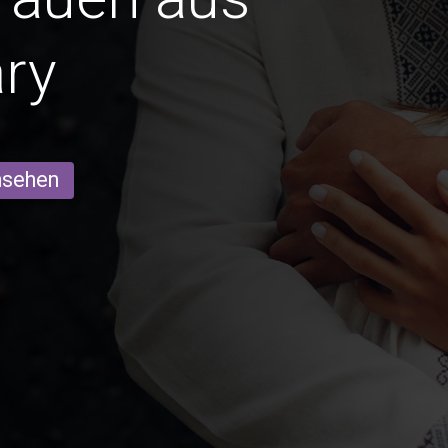
ry
ansehen