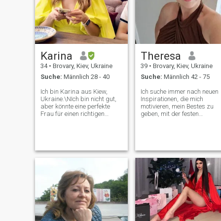
Karina
Theresa
34
•
Brovary, Kiev, Ukraine
39
•
Brovary, Kiev, Ukraine
Suche:
Männlich 28 - 40
Suche:
Männlich 42 - 75
Ich bin Karina aus Kiew,
Ich suche immer nach neuen
Ukraine.\NIch bin nicht gut,
Inspirationen, die mich
aber könnte eine perfekte
motivieren, mein Bestes zu
Frau für einen richtigen
geben, mit der festen
Mann sein.\NIch habe einen
Absicht, etwas Positives zu
Master-Abschluss in
einer Gesellschaft
Bankwesen, Ex-
beizutragen, die heute mehr
Flugbegleiterin, derzeit
denn je Liebe, Empathie und
Bankangestellte.\NIch bin
Menschen braucht, die sich
sehr gut im Kochen, vor allem
dafür einsetzen, durch
im Dessert und verrückt
Authentizität etwas zu
nach Sauberkeit und
bewirken.Ich betrachte mich
anspruchsvollen
als proaktive Person, die
Anforderungen. meine
selbstbewusst in mich selbs
Leidenschaft ist Latin
und die Ergebnisse ist, die
Dancing und ich liebe es, so
ich mit Mühe und
viel zu reisen.\NI liebe Tiere
Entschlossenheit erreichen
und bin gegen jede Art von
kann. Ich liebe es, Neues zu