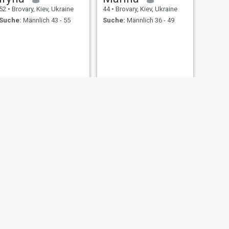
52
•
Brovary, Kiev, Ukraine
44
•
Brovary, Kiev, Ukraine
Suche:
Männlich 43 - 55
Suche:
Männlich 36 - 49
WEITER
Мармеладка
35
•
Brovary, Kiev, Ukraine