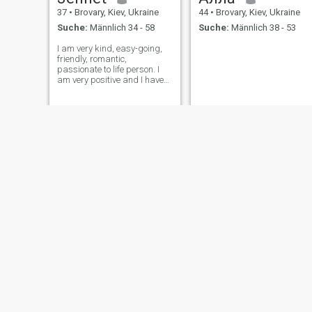
37
•
Brovary, Kiev, Ukraine
44
•
Brovary, Kiev, Ukraine
Suche:
Männlich 34 - 58
Suche:
Männlich 38 - 53
I am very kind, easy-going,
friendly, romantic,
passionate to life person. I
am very positive and I have
good energy. I love to study
and to open something new
and interesting each new
day.I love beauty and do all
my best to surround myself
with it.
Оля
Катя
30
•
Brovary, Kiev, Ukraine
28
•
Brovary, Kiev, Ukraine