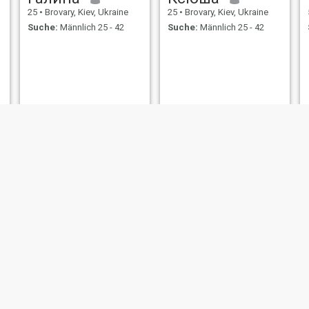
25
•
Brovary, Kiev, Ukraine
25
•
Brovary, Kiev, Ukraine
Suche:
Männlich 25 - 42
Suche:
Männlich 25 - 42
Камілочка
Карамелька
26
•
Brovary, Kiev, Ukraine
35
•
Brovary, Kiev, Ukraine