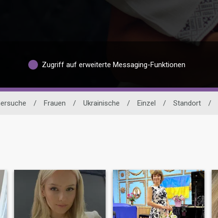
Zugriff auf erweiterte Messaging-Funktionen
nersuche
/
Frauen
/
Ukrainische
/
Einzel
/
Standort
/