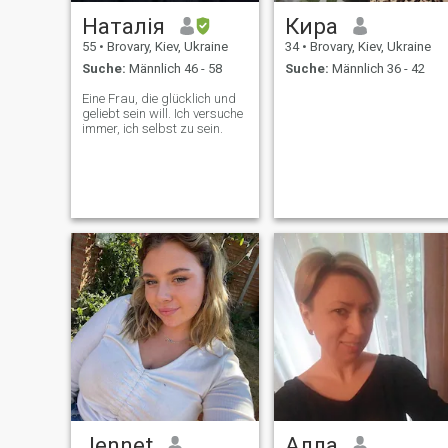
Наталія
Кира
55
•
Brovary, Kiev, Ukraine
34
•
Brovary, Kiev, Ukraine
Suche:
Männlich 46 - 58
Suche:
Männlich 36 - 42
Eine Frau, die glücklich und
geliebt sein will. Ich versuche
immer, ich selbst zu sein.
Jennet
Алла