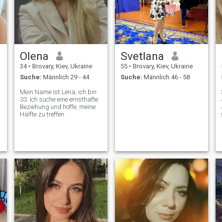
Olena
Svetlana
34
•
Brovary, Kiev, Ukraine
55
•
Brovary, Kiev, Ukraine
Suche:
Männlich 29 - 44
Suche:
Männlich 46 - 58
Mein Name ist Lena, ich bin
33. Ich suche eine ernsthafte
Beziehung und hoffe, meine
Hälfte zu treffen
t