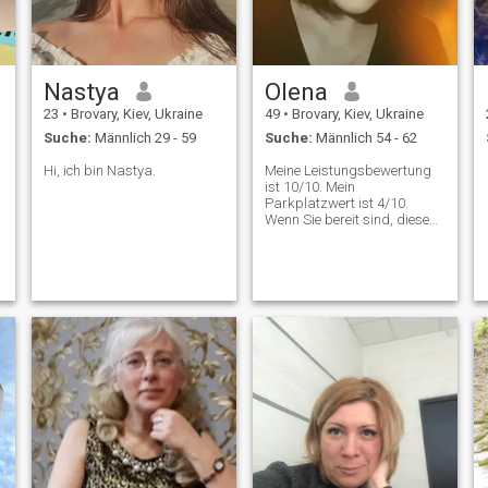
l
Nastya
Olena
23
•
Brovary, Kiev, Ukraine
49
•
Brovary, Kiev, Ukraine
Suche:
Männlich 29 - 59
Suche:
Männlich 54 - 62
Hi, ich bin Nastya.
Meine Leistungsbewertung
ist 10/10. Mein
Parkplatzwert ist 4/10.
Wenn Sie bereit sind, dieses
Ungleichgewicht uns auf
dem Weg