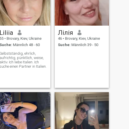
Liliia
Лілія
55
•
Brovary, Kiev, Ukraine
46
•
Brovary, Kiev, Ukraine
Suche:
Männlich 48 - 60
Suche:
Männlich 39 - 50
Selbstständig, ehrlich,
aufrichtig, pünktlich, weise,
aktiv. Ich liebe Italien. Ich
suche einen Partner in Italien.