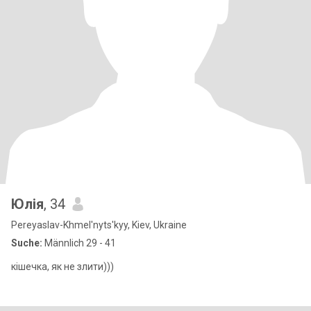
Юлія
, 34
Pereyaslav-Khmel'nyts'kyy, Kiev, Ukraine
Suche:
Männlich 29 - 41
кішечка, як не злити)))