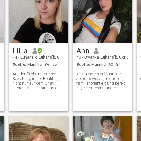
Liliia
Ann
44
•
Luhans'k, Luhans'k, Ukraine
40
•
Bryanka, Luhans'k, Ukraine
Suche:
Männlich 36 - 55
Suche:
Männlich 50 - 84
Auf der Suche nach einer
Ich suche einen Mann, der
Beziehung in der Realität,
selbstbewusst, freundlich,
nicht nur auf dem Chat
familienorientiert und bereit
interessant. Ich bin aus der
ist, einen lebenslangen
m
Politik! Ich möchte jemanden
Vertrag mit Lachen, Respekt
finden, mit dem wir dieselben
und Liebe zu unterzeichnen.
Interessen haben und in
Kein Kleingedrucktes, nur
derselben Stimmung sind.
Chemie.