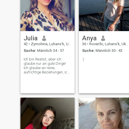
gemacht. Ich bin hier, um
jemanden zu treffen, der
aufrichtig ist und bereit für
eine sinnvolle Beziehung.
Julia
Anya
42
•
Zymohiria, Luhans'k, Ukraine
36
•
Roven'ki, Luhans'k, Ukraine
Suche:
Männlich 34 - 57
Suche:
Männlich 30 - 43
Ich bin Realist, aber ich
:)
glaube nur an gute Dinge!
Ich glaube an reine,
aufrichtige Beziehungen, ich
glaube, dass, um sie zu
bauen, müssen Sie hart
arbeiten, und auf uns selbst,
vor allem sind wir alle nicht
perfekt, aber wenn WIR EIN
PAAR sind, werden wir nur
besser! Richtig?