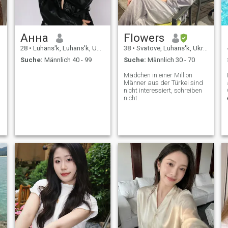
Анна
Flowers
28
•
Luhans'k, Luhans'k, Ukraine
38
•
Svatove, Luhans'k, Ukraine
Suche:
Männlich 40 - 99
Suche:
Männlich 30 - 70
Mädchen in einer Million
Männer aus der Türkei sind
nicht interessiert, schreiben
nicht.