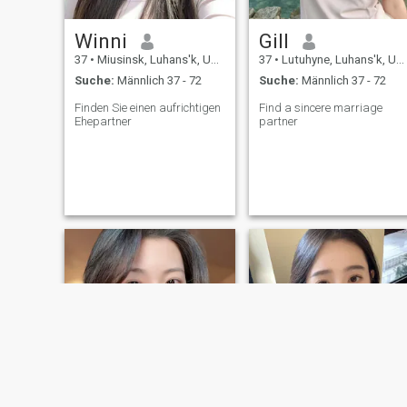
Winni
Gill
37
•
Miusinsk, Luhans'k, Ukraine
37
•
Lutuhyne, Luhans'k, Ukraine
Suche:
Männlich 37 - 72
Suche:
Männlich 37 - 72
Finden Sie einen aufrichtigen
Find a sincere marriage
Ehepartner
partner