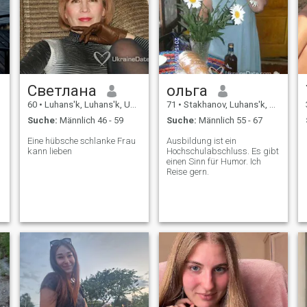
Светлана
ольга
60
•
Luhans'k, Luhans'k, Ukraine
71
•
Stakhanov, Luhans'k, Ukraine
Suche:
Männlich 46 - 59
Suche:
Männlich 55 - 67
Eine hübsche schlanke Frau
Ausbildung ist ein
kann lieben
Hochschulabschluss. Es gibt
einen Sinn für Humor. Ich
Reise gern.