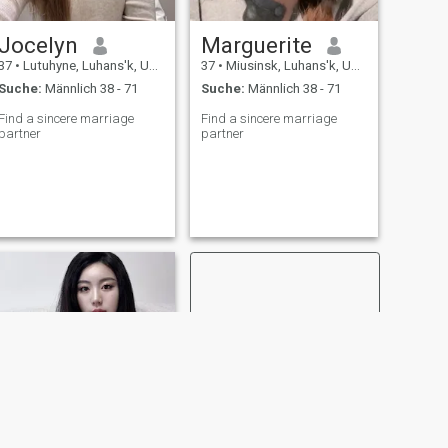
Jocelyn
Marguerite
37
•
Lutuhyne, Luhans'k, Ukraine
37
•
Miusinsk, Luhans'k, Ukraine
Suche:
Männlich 38 - 71
Suche:
Männlich 38 - 71
Find a sincere marriage
Find a sincere marriage
partner
partner