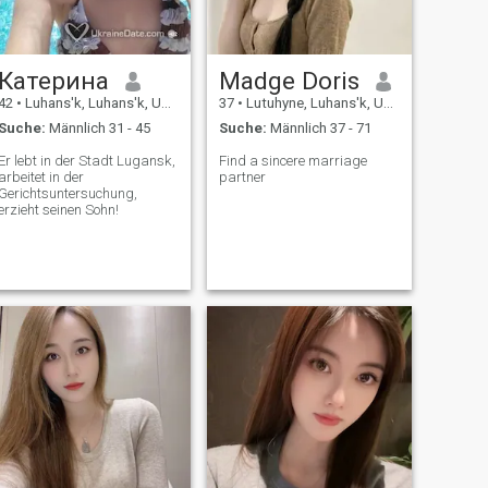
Катерина
Madge Doris
42
•
Luhans'k, Luhans'k, Ukraine
37
•
Lutuhyne, Luhans'k, Ukraine
Suche:
Männlich 31 - 45
Suche:
Männlich 37 - 71
Er lebt in der Stadt Lugansk,
Find a sincere marriage
arbeitet in der
partner
Gerichtsuntersuchung,
erzieht seinen Sohn!