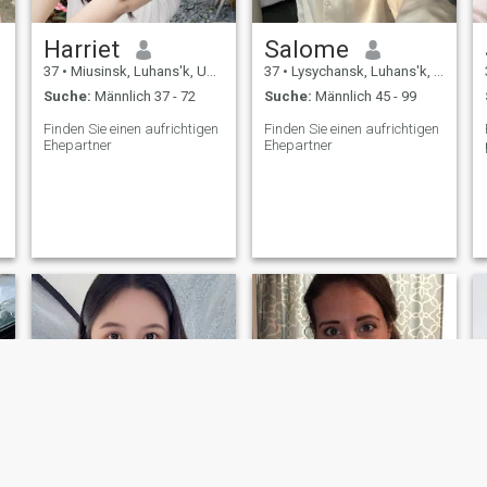
Harriet
Salome
37
•
Miusinsk, Luhans'k, Ukraine
37
•
Lysychansk, Luhans'k, Ukraine
Suche:
Männlich 37 - 72
Suche:
Männlich 45 - 99
Finden Sie einen aufrichtigen
Finden Sie einen aufrichtigen
Ehepartner
Ehepartner