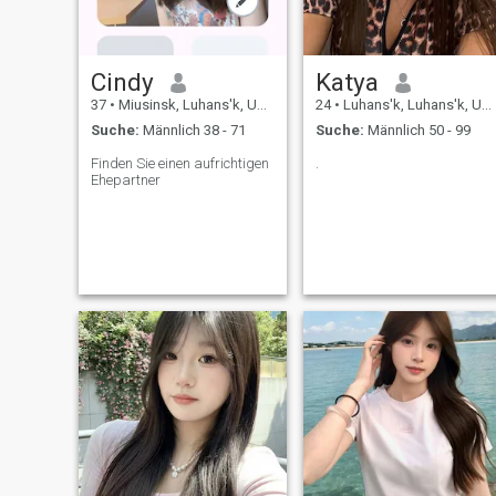
Cindy
Katya
37
•
Miusinsk, Luhans'k, Ukraine
24
•
Luhans'k, Luhans'k, Ukraine
Suche:
Männlich 38 - 71
Suche:
Männlich 50 - 99
Finden Sie einen aufrichtigen
.
Ehepartner