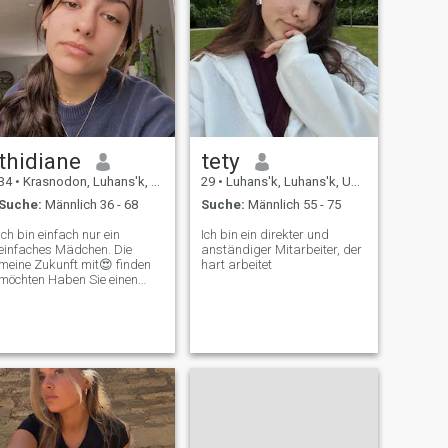
thidiane
tety
34
•
Krasnodon, Luhans'k, Ukraine
29
•
Luhans'k, Luhans'k, Ukraine
Suche:
Männlich 36 - 68
Suche:
Männlich 55 - 75
Ich bin einfach nur ein
Ich bin ein direkter und
einfaches Mädchen. Die
anständiger Mitarbeiter, der
meine Zukunft mit😍 finden
hart arbeitet
öchten Haben Sie einen
schönen Tag☺️