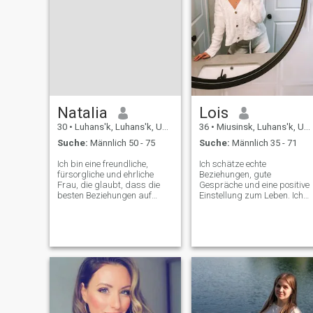
Natalia
Lois
30
•
Luhans'k, Luhans'k, Ukraine
36
•
Miusinsk, Luhans'k, Ukraine
Suche:
Männlich 50 - 75
Suche:
Männlich 35 - 71
Ich bin eine freundliche,
Ich schätze echte
fürsorgliche und ehrliche
Beziehungen, gute
Frau, die glaubt, dass die
Gespräche und eine positive
besten Beziehungen auf
Einstellung zum Leben. Ich
Vertrauen, Respekt und
liebe es zu lernen, zu
guter Kommunikation
wachsen und
aufgebaut sind. Ich genieße
bedeutungsvolle Momente
einfache Momente, die
mit der richtigen Person zu
Menschen zum Lächeln
teilen. Ich glaube an
bringen und meinen Glauben
Freundlichkeit, Lachen und
stärken. Das Leben war
etwas Echtes aufzubauen.
nicht immer einfach, aber es
hat mich stärker,
mitfühlender und dankbarer
für jeden neuen Tag