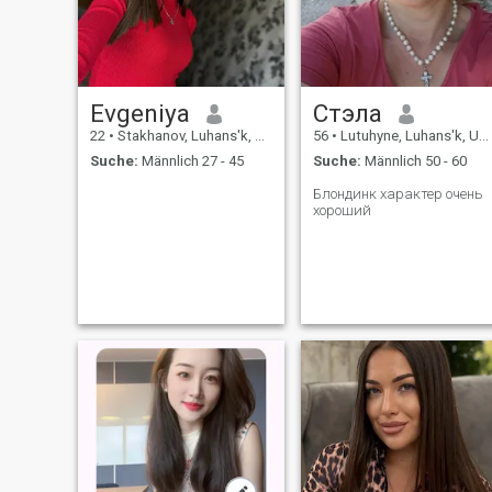
Evgeniya
Стэла
22
•
Stakhanov, Luhans'k, Ukraine
56
•
Lutuhyne, Luhans'k, Ukraine
Suche:
Männlich 27 - 45
Suche:
Männlich 50 - 60
Блондинк характер очень
хороший