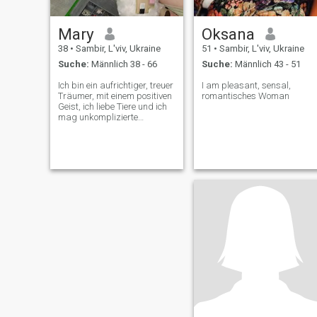
Mary
Oksana
38
•
Sambir, L'viv, Ukraine
51
•
Sambir, L'viv, Ukraine
Suche:
Männlich 38 - 66
Suche:
Männlich 43 - 51
Ich bin ein aufrichtiger, treuer
I am pleasant, sensal,
Träumer, mit einem positiven
romantisches Woman
Geist, ich liebe Tiere und ich
mag unkomplizierte
Menschen. Ich mag eine
wahre Liebe, eine aufrichtige
und loyale Liebe. Die
Harmonie in mir erlaubt mir,
Erfahrungen als Lernen
wahrzunehmen, ob gut oder
schlecht, darum geht es im
Leben