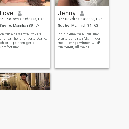
Love
Jenny
36
•
Kotovs'k, Odessa, Ukraine
37
•
Rozdilna, Odessa, Ukraine
Suche:
Männlich 39 - 74
Suche:
Männlich 34 - 63
Ich bin eine sanfte, lockere
Ich bin eine freie Frau und
und familienorientierte Dame.
warte auf einen Mann, der
Ich bringe Ihnen gerne
mein Herz gewinnen wird! Ich
Komfort und
bin bereit, all meine
Gastfreundschaft nach
aufrichtigen Gefühle zu teilen,
Hause. Ich bevorzuge
so viele Emotionen und
romantische Atmosphäre
unvergessliche Momente zu
mehr. Ich bin ein sehr
erleben. Ich kann wirklich
positiver Mensch, fröhlich
lieben und hoffen, einen
und freue mich auf einen
Seelenverwandten zu treffen,
neuen Tag, indem ich Gott
mit dem ich mein ganzes
danke. Ich glaube an eine
Leben teilen werde.
echte Liebe und ich glaube
wirklich, dass ich meine
Liebe hier auf dieser
Plattform treffen kann. Nach
dir selbst einen Gefallen zu
geben, indem du mir eine
SMS mit der Absicht
schickst, aus der Ukraine zu
ziehen, weil wir hier vor
harten Zeiten stehen. Lassen