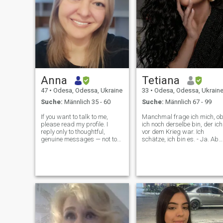
Anna
Tetiana
47
•
Odesa, Odessa, Ukraine
33
•
Odesa, Odessa, Ukrain
Suche:
Männlich 35 - 60
Suche:
Männlich 67 - 99
If you want to talk to me,
Manchmal frage ich mich, o
please read my profile. I
ich noch derselbe bin, der ich
reply only to thoughtful,
vor dem Krieg war. Ich
genuine messages — not to
schätze, ich bin es. - Ja. Abe
copy-paste templates.
jetzt schätze ich einfache
Quality matters to me more
Dinge, wie die schöne Farbe
than quantity. Invest in your
des Himmels, eine leckere
own account before
Tasse Tee, Strom und
messaging women. If you are
Wasserversorgung viel mehr
not ready to i
als zuvor. Meine Werte habe
sich nicht geändert, und sie
sind: Familie, hilfsbereit sein,
Freiheit, Demokratie, für
jeden Tag dankbar sein und
nie aufgeben. Ich muss