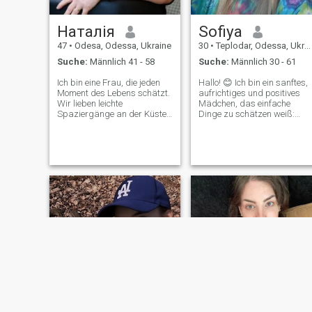
Наталія
Sofiya
47
•
Odesa, Odessa, Ukraine
30
•
Teplodar, Odessa, Ukraine
Suche:
Männlich 41 - 58
Suche:
Männlich 30 - 61
Ich bin eine Frau, die jeden
Hallo! 😊 Ich bin ein sanftes,
Moment des Lebens schätzt.
aufrichtiges und positives
Wir lieben leichte
Mädchen, das einfache
Spaziergänge an der Küste,
Dinge zu schätzen weiß:
wo das Geräusch der Wellen
Aufrichtige Emotionen,
uns vom Alltag ablenkt. Oft
Komfort, gute Gespräche un
verbringe ich den Abend mit
Wärme. Ich liebe Reisen,
einem interessanten Buch
Natur, Abende mit einem
oder einem Lieblingsfilm.
Buch oder Film, leckeren
Meine Liebe zu Tieren ist
Kaffee und Lachen ohne
grenzenlos, sie geben mir
Grund. Ich strebe immer
immer Freude und Trost.
nach Harmonie in mir und
um mich herum