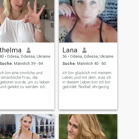
thelma
Lana
40
•
Odesa, Odessa, Ukraine
56
•
Odesa, Odessa, Ukraine
Suche:
Männlich 39 - 69
Suche:
Männlich 40 - 60
Ich bin eine sinnliche und
Ich bin glücklich mit meinem
romantische Frau, die
Leben und mit dem, was ich
geboren wurde, um zu lieben
in diesem Leben bin! Ich bin
und geliebt zu werden. Ich
gebildet, flexibel, ehrgeizig
bin eine ernsthafte Frau, die
und abenteuerlustig, mit
weiß, was sie in diesem
gutem Geschmack,
Leben will und braucht. Mein
Manieren, Sinn für Humor
Charakter ist freundlich und
und großer Liebe zum Leben.
sanft, du wirst mich nie
Ich weiß immer, was ich will.
meine Stimme erheben hören,
Ich weiß, was du willst. Für
ich mag keine Konflikte, ich
mich ist es wichtig, in guter
ziehe es vor, alle Angelegen
Form zu sein, weil ich mich
Ich glaube auch an wahre
selbst respektiere und
und reine Liebe. Ich denke,
möchte, dass mein Partner
dass ich eine Frau für die
stolz darauf sein kann, dass