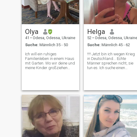
aber wenn man es richtig
macht, reicht es einmal.)) alle
meine Fotos sind wirklich
und natürlich, gemacht in
2022-2024 :))))))
Olya
Helga
41
•
Odesa, Odessa, Ukraine
52
•
Odesa, Odessa, Ukrain
Suche:
Männlich 35 - 50
Suche:
Männlich 45 - 62
Ich will ein ruhiges
!!!! Jetzt bin ich wegen Krieg
Familienleben in einem Haus
in Deutschland... Echte
mit Garten. Wo wir deine und
Männer sprechen nicht, sie
meine Kinder großziehen
tun es. Ich suche einen
werden. Freudevoll,
solchen Mann, ich glaube,
fürsorglich, echt, offen, sexy,
dass solche Männer noch
ehrlich, freundlich,
haben..!) Ich bin eine
empfindlich. Ganz natürlich:
gesellige und wohlwollende
Haare, Augenlider, Nägel,
Frau, glücklich mit ihrem
Brust, Hintern. Es gibt kein
Aussehen und ihrer Form, mi
Botox, kein Silikon, etc. 😄 Ich
einer fröhlichen Haltung und
mag Sauberkeit im Haus, ich
mit "Pfeffer", während ich
koche gut. Ich mag Musik!
eine zärtliche und zärtliche
Michael jackson, queen,
Freundin bin, die weiß,
scorpions, riccardo fogli,
zwischen gut und schlecht
roxette, joe dassin, c. C.
zu unterscheiden; aktives,
Catch, Barry White, Sting,
leckeres Essen, ich liebe
Modern Talking. Was ist das
Sport und aktive Freizeit, ich
für ein Film?
liebe Reisen, ich liebe das