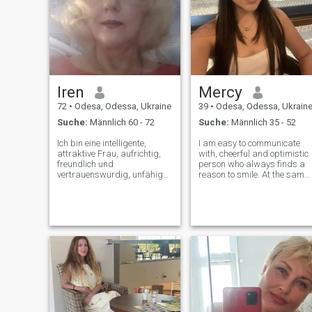
meine Liebe jemandem
geben, dem ich vertrauen
kann und bei dem ich mich
sicher fühle. Ich habe das
Bedürfnis, mich wie eine
geliebte und unterstützte
Frau von ihrem starken und
weisen Mann zu fühlen.
Iren
Mercy
72
•
Odesa, Odessa, Ukraine
39
•
Odesa, Odessa, Ukrain
Suche:
Männlich 60 - 72
Suche:
Männlich 35 - 52
Ich bin eine intelligente,
I am easy to communicate
attraktive Frau, aufrichtig,
with, cheerful and optimistic
freundlich und
person who always finds a
vertrauenswürdig, unfähig
reason to smile. At the same
zu verraten. Ich bin locker,
time, I am very responsible
handlungsfähig und aktiv,
and punctual, I always keep
bereit, die Interessen meines
my promises and value
Partners zu teilen, um das
honesty in relationships. I
Leben mit ihm zu genießen.
dream of true love, mutual
Und das Hauptsache - Ich
support
bin liebevoll, sanft, sinnlich
und nachdenklich, bereit,
meinem Mann Glück zu
geben, weil es das einzige
ist, was sich verdoppelt,
wenn wir es teilen.wie man
sagt: Man lebt nur einmal,