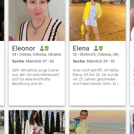
Eleonor
Elena
e
54
•
Odesa, Odessa, Ukraine
53
•
Illichivs'k, Odessa, Ukraine
Suche:
Männlich 47 - 65
Suche:
Männlich 39 - 53
b
Sehr attraktive junge Dame
Was mich betrifft, ich heiße
aus der Ukraine interessiert
Elena, ich bin 50. Ich wurde
sich für eine ernsthafte
vor 25 Jahren geschieden
r
Beziehung und ist
und habe meinen Sohn. Er ist
familienorientiert/ Ich
26, er ist verheiratet und lebt
spreche fließend Englisch
getrennt. Ich habe an der
und Deutsch. Ich bin
Odessa State University
aufgeschlossen und
studiert und kann sehr gut
bodenständig, keine Drama-
Englisch sprechen und
n
Königin :). Ich respektiere die
schreiben, so dass wir sehr
Menschen und erwarte
leicht kommunizieren
dasselbe im Gegenzug. Ich
können… Ich arbeite in der
Suche nach einem guten
Logistik und Zollabfertigung
Mann, mit dem ich mein
von Importfracht. Mir geht es
Leben zusammen genießen
jetzt gut, aber ich habe zu