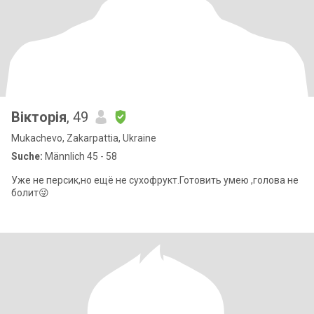
Вікторія
, 49
Mukachevo, Zakarpattia, Ukraine
Suche:
Männlich 45 - 58
Уже не персик,но ещё не сухофрукт.Готовить умею ,голова не
болит😜