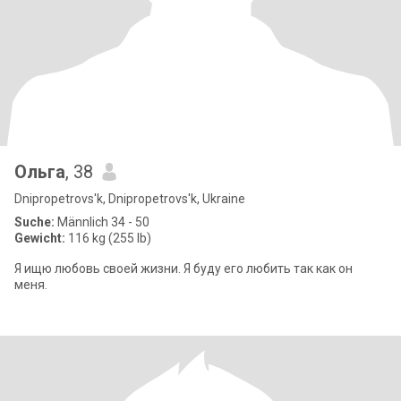
Ольга
, 38
Dnipropetrovs'k, Dnipropetrovs'k, Ukraine
Suche:
Männlich 34 - 50
Gewicht:
116 kg (255 lb)
Я ищю любовь своей жизни. Я буду его любить так как он
меня.