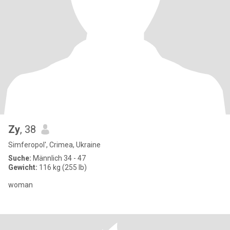
Zy
, 38
Simferopol', Crimea, Ukraine
Suche:
Männlich 34 - 47
Gewicht:
116 kg (255 lb)
woman