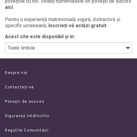
poveștile cu noi. Vedeți numeroasele lor povești de succes
aici
.
Pentru o experiență matrimonială sigură, distractivă și
specific ucraineană,
înscrieți-vă astăzi gratuit
.
Acest site este disponibil și în:
Despre noi
Contactați-ne
Povești de succes
Siguranța întâlnirilor
Regulile Comunității