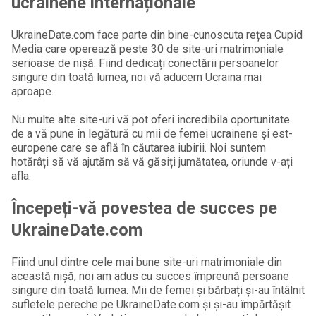
ucrainene internaționale
UkraineDate.com face parte din bine-cunoscuta rețea Cupid
Media care operează peste 30 de site-uri matrimoniale
serioase de nișă. Fiind dedicați conectării persoanelor
singure din toată lumea, noi vă aducem Ucraina mai
aproape.
Nu multe alte site-uri vă pot oferi incredibila oportunitate
de a vă pune în legătură cu mii de femei ucrainene și est-
europene care se află în căutarea iubirii. Noi suntem
hotărâți să vă ajutăm să vă găsiți jumătatea, oriunde v-ați
afla.
Începeți-vă povestea de succes pe
UkraineDate.com
Fiind unul dintre cele mai bune site-uri matrimoniale din
această nișă, noi am adus cu succes împreună persoane
singure din toată lumea. Mii de femei și bărbați și-au întâlnit
sufletele pereche pe UkraineDate.com și și-au împărtășit