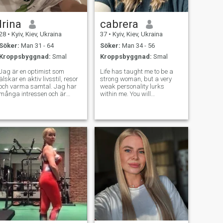
antingen ett djärvt äventyr
eller ingenting.
Irina
cabrera
28
•
Kyiv, Kiev, Ukraina
37
•
Kyiv, Kiev, Ukraina
Söker:
Man 31 - 64
Söker:
Man 34 - 56
Kroppsbyggnad:
Smal
Kroppsbyggnad:
Smal
Jag är en optimist som
Life has taught me to be a
älskar en aktiv livsstil, resor
strong woman, but a very
och varma samtal. Jag har
weak personality lurks
många intressen och är
within me. You will
alltid öppen för något nytt.
understand this when we
Jag tror att livet är en
start communicating. I love
balans mellan spännande
the truth, whatever it is, it is
äventyr och fred med nära
important when you tell each
och kära. Jag älskar
other the truth. Trust is the
spontanitet, men samtidigt
most import
uppskattar jag komfort och
mysighet.