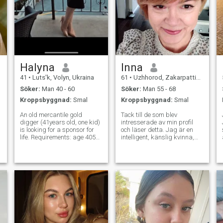
Halyna
Inna
41
•
Luts'k, Volyn, Ukraina
61
•
Uzhhorod, Zakarpattia, Ukraina
Söker:
Man 40 - 60
Söker:
Man 55 - 68
Kroppsbyggnad:
Smal
Kroppsbyggnad:
Smal
An old mercantile gold
Tack till de som blev
digger (41years old, one kid)
intresserade av min profil
is looking for a sponsor for
och läser detta. Jag är en
life. Requirements: age 4057,
intelligent, känslig kvinna,
no wife, with a good sense of
omtänksam och lojal, som
humor (a must! Ungdomar,
talar flytande engelska. Jag
gigolos, och mammas
gillar hemmets mysighet,
pojkar, snälla besvär er inte!
matlagning, lugna kvällar
- Jag behöver ingen tävling!
såväl som att resa. I'm
following healthy way of life, I
try to keep fit, do exercising,
simple yoga, go for long
walks and keep healthy diet.
Jag följer en hälsosam
livsstil, jag försöker hålla