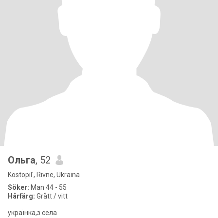
Ольга
, 52
Kostopil', Rivne, Ukraina
Söker:
Man 44 - 55
Hårfärg:
Grått / vitt
українка,з села