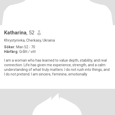
Katharina
, 52
Khrystynivka, Cherkasy, Ukraina
Söker:
Man 52 - 70
Hårfärg:
Grått / vitt
I am a woman who has learned to value depth, stability, and real
connection. Life has given me experience, strength, and a calm
understanding of what truly matters. I do not rush into things, and
I do not pretend. I am sincere, feminine, emotionally