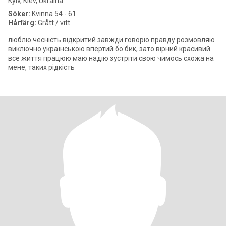
Kyiv, Kiev, Ukraina
Söker:
Kvinna 54 - 61
Hårfärg:
Grått / vitt
люблю чесність відкритий завжди говорю правду розмовляю
виключно українською впертий бо бик, зато вірний красивий
все життя працюю маю надію зустріти свою чимось схожа на
мене, таких рідкість