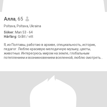
Алла
, 65
Poltava, Poltava, Ukraina
Söker:
Man 53 - 64
Hårfärg:
Grått / vitt
Я, из Полтавы, работаю в архиве, специальность, историк,
педагог. Люблю красивую мелодичную музыку, цветы,
животных. Интересуюсь миром на земле, глобальным
потеплением и возникновением вселенной, люблю смотреть
на море, горы и на все прекрассное, люб