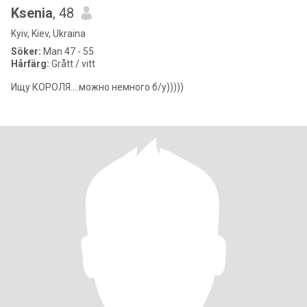
Ksenia
, 48
Kyiv, Kiev, Ukraina
Söker:
Man 47 - 55
Hårfärg:
Grått / vitt
Ищу КОРОЛЯ....можно немного б/у)))))