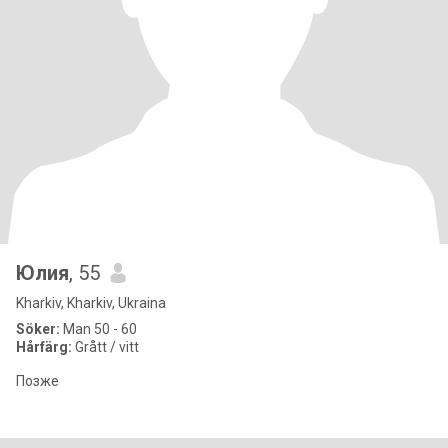
Юлия
, 55
Kharkiv, Kharkiv, Ukraina
Söker:
Man 50 - 60
Hårfärg:
Grått / vitt
Позже