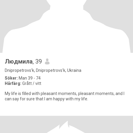
Людмила
, 39
Dnipropetrovs'k, Dnipropetrovs'k, Ukraina
Söker:
Man 39 - 74
Hårfärg:
Grått / vitt
My life is filled with pleasant moments, pleasant moments, and I
can say for sure that I am happy with my life.