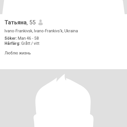
Татьяна
, 55
Ivano-Frankivsk, Ivano-Frankivs'k, Ukraina
Söker:
Man 46 - 58
Hårfärg:
Grått / vitt
Люблю жизнь