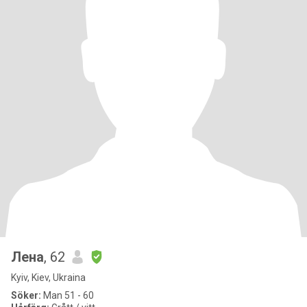
Лена
, 62
Kyiv, Kiev, Ukraina
Söker:
Man 51 - 60