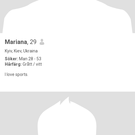
Mariana
, 29
Kyiv, Kiev, Ukraina
Söker:
Man 28 - 53
Hårfärg:
Grått / vitt
I love sports.