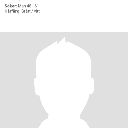
Söker:
Man 48 - 61
Hårfärg:
Grått / vitt