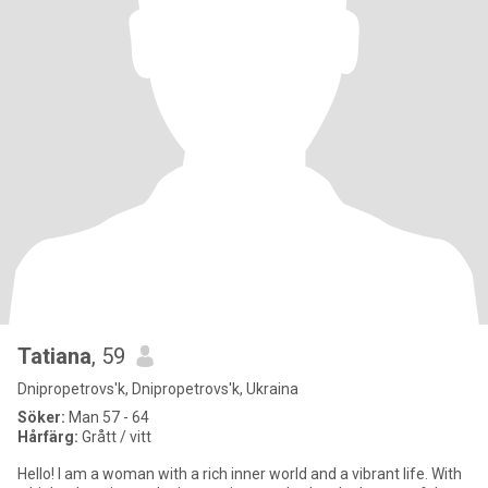
Tatiana
, 59
Dnipropetrovs'k, Dnipropetrovs'k, Ukraina
Söker:
Man 57 - 64
Hårfärg:
Grått / vitt
Hello! I am a woman with a rich inner world and a vibrant life. With