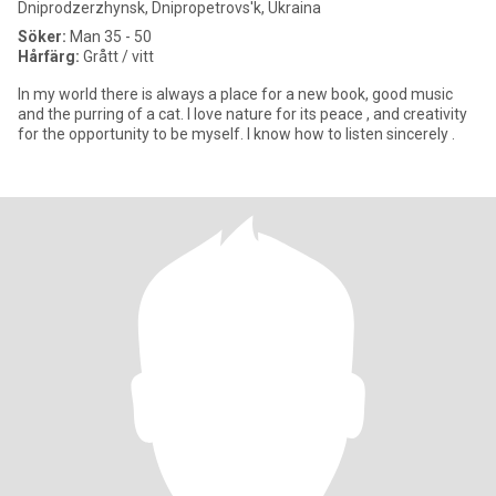
Dniprodzerzhynsk, Dnipropetrovs'k, Ukraina
Söker:
Man 35 - 50
Hårfärg:
Grått / vitt
In my world there is always a place for a new book, good music
and the purring of a cat. I love nature for its peace , and creativity
for the opportunity to be myself. I know how to listen sincerely .