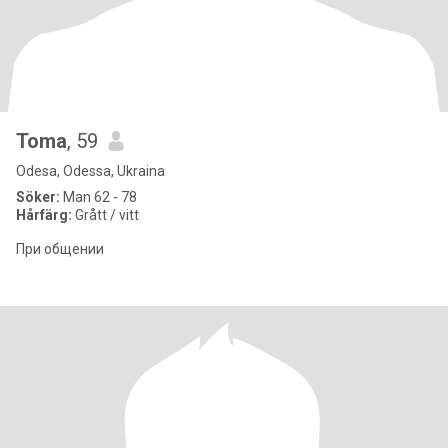
Toma
, 59
Odesa, Odessa, Ukraina
Söker:
Man 62 - 78
Hårfärg:
Grått / vitt
При общении