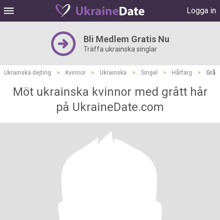
Logga in
Bli Medlem Gratis Nu
Träffa ukrainska singlar
Ukrainska dejting
>
Kvinnor
>
Ukrainska
>
Singel
>
Hårfärg
>
Grå
Möt ukrainska kvinnor med grått hår
på UkraineDate.com