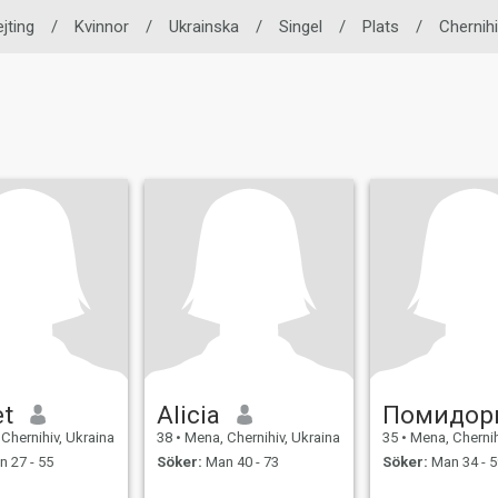
jting
/
Kvinnor
/
Ukrainska
/
Singel
/
Plats
/
Chernih
et
Alicia
Помидор
Chernihiv, Ukraina
38
•
Mena, Chernihiv, Ukraina
35
•
Mena, Chernih
 27 - 55
Söker:
Man 40 - 73
Söker:
Man 34 - 5