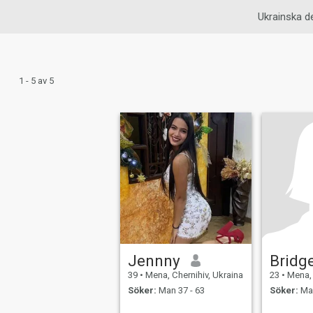
Ukrainska de
1 - 5 av 5
Jennny
Bridg
39
•
Mena, Chernihiv, Ukraina
23
•
Mena, 
Söker:
Man 37 - 63
Söker:
Man