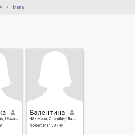
iv
/
Mena
ка
Валентина
iv, Ukraina
45
•
Mena, Chernihiv, Ukraina
9
Söker:
Man 38 - 49