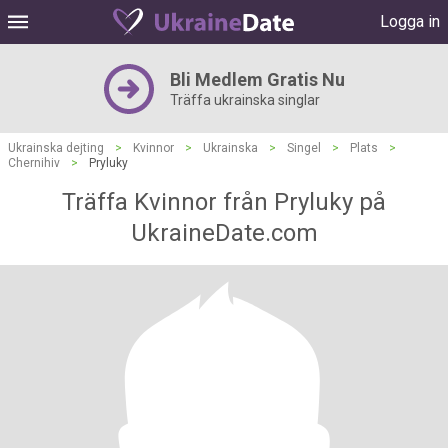
Logga in
Bli Medlem Gratis Nu
Träffa ukrainska singlar
Ukrainska dejting
>
Kvinnor
>
Ukrainska
>
Singel
>
Plats
>
Chernihiv
>
Pryluky
Träffa Kvinnor från Pryluky på
UkraineDate.com