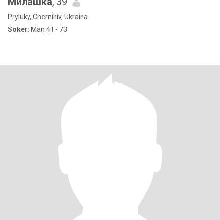
Милашка
, 39
Pryluky, Chernihiv, Ukraina
Söker:
Man 41 - 73