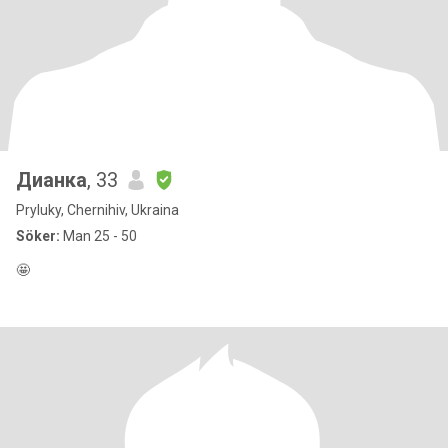
Дианка
, 33
Pryluky, Chernihiv, Ukraina
Söker:
Man 25 - 50
🤩