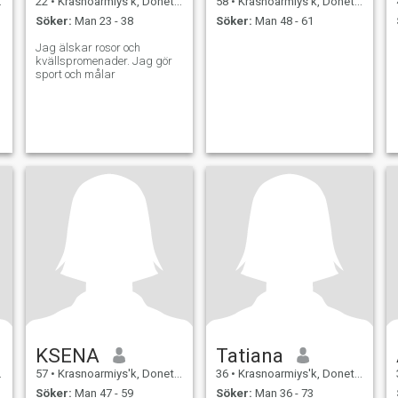
22
•
Krasnoarmiys'k, Donets'k, Ukraina
58
•
Krasnoarmiys'k, Donets'k, Ukraina
Söker:
Man 23 - 38
Söker:
Man 48 - 61
Jag älskar rosor och
kvällspromenader. Jag gör
sport och målar
KSENA
Tatiana
57
•
Krasnoarmiys'k, Donets'k, Ukraina
36
•
Krasnoarmiys'k, Donets'k, Ukraina
Söker:
Man 47 - 59
Söker:
Man 36 - 73