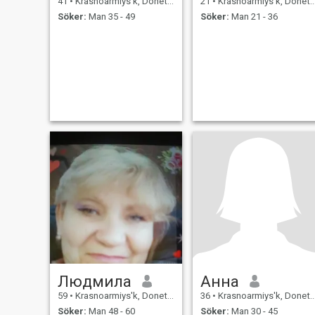
41
•
Krasnoarmiys'k, Donets'k, Ukraina
21
•
Krasnoarmiys'k, Donets'k, Ukraina
Söker:
Man 35 - 49
Söker:
Man 21 - 36
Людмила
Анна
59
•
Krasnoarmiys'k, Donets'k, Ukraina
36
•
Krasnoarmiys'k, Donets'k, Ukraina
Söker:
Man 48 - 60
Söker:
Man 30 - 45