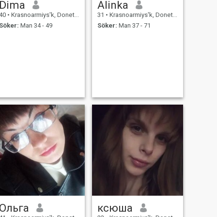
Dima
Alinka
40
•
Krasnoarmiys'k, Donets'k, Ukraina
31
•
Krasnoarmiys'k, Donets'k, Ukraina
Söker:
Man 34 - 49
Söker:
Man 37 - 71
Ольга
ксюша