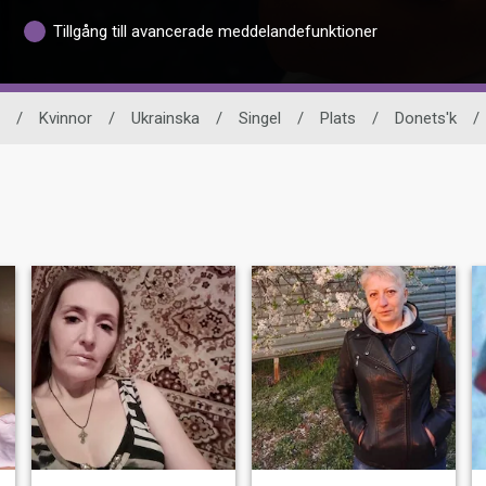
Tillgång till avancerade meddelandefunktioner
/
Kvinnor
/
Ukrainska
/
Singel
/
Plats
/
Donets'k
/