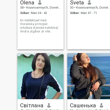
Olena
Sveta
38
•
Krasnoarmiys'k, Donets'k, Ukraina
30
•
Krasnoarmiys'k, Donets'k, Ukraina
Söker:
Man 34 - 42
Söker:
Man 47 - 71
En intellektuell med
moraliska principer,
ortodoxa (kanske katolska).
Andra utgåvor är inte
intresserade!!!
Світлана
Сашенька