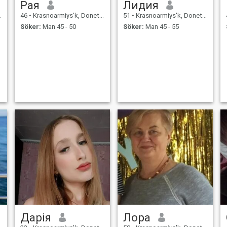
Рая
Лидия
46
•
Krasnoarmiys'k, Donets'k, Ukraina
51
•
Krasnoarmiys'k, Donets'k, Ukraina
Söker:
Man 45 - 50
Söker:
Man 45 - 55
Дарія
Лора