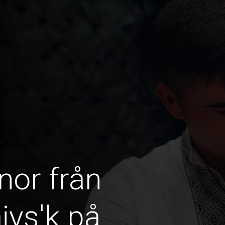
nor från
ys'k på