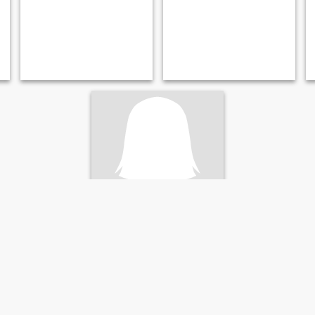
Кристинка
37
•
Krasnoarmiys'k, Donets'k, Ukraina
Söker:
Kvinna 35 - 50