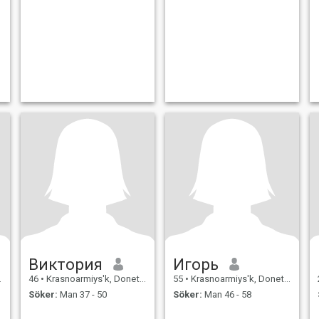
Виктория
Игорь
46
•
Krasnoarmiys'k, Donets'k, Ukraina
55
•
Krasnoarmiys'k, Donets'k, Ukraina
Söker:
Man 37 - 50
Söker:
Man 46 - 58