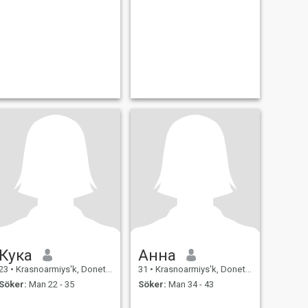
Кука
Анна
23
•
Krasnoarmiys'k, Donets'k, Ukraina
31
•
Krasnoarmiys'k, Donets'k, Ukraina
Söker:
Man 22 - 35
Söker:
Man 34 - 43