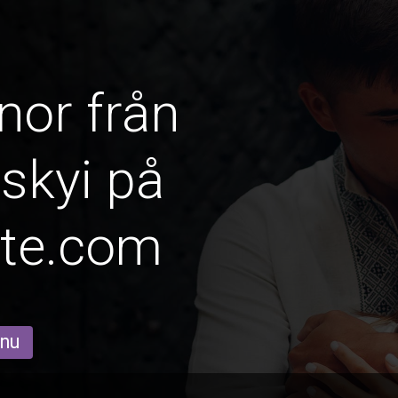
nor från
skyi på
ate.com
 nu