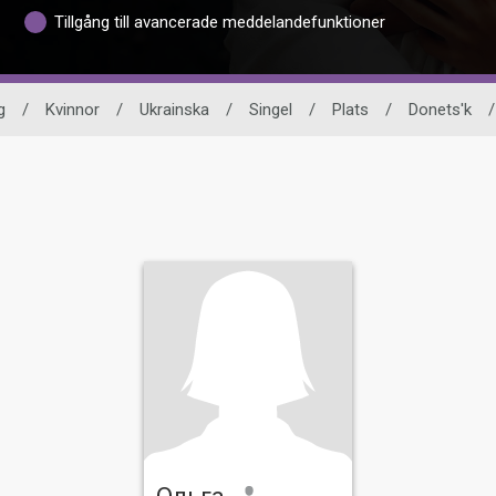
Tillgång till avancerade meddelandefunktioner
g
/
Kvinnor
/
Ukrainska
/
Singel
/
Plats
/
Donets'k
/
Ольга