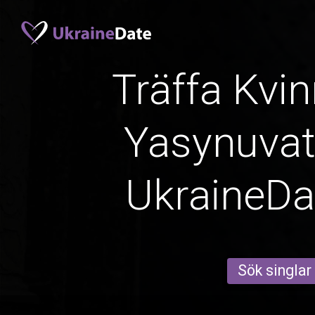
Träffa Kvin
Yasynuvat
UkraineD
Sök singlar