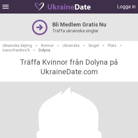
Logga in
Bli Medlem Gratis Nu
Träffa ukrainska singlar
Ukrainska dejting
>
Kvinnor
>
Ukrainska
>
Singel
>
Plats
>
Ivano-Frankivs'k
>
Dolyna
Träffa Kvinnor från Dolyna på
UkraineDate.com