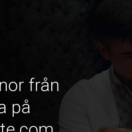
nor från
a på
ate.com