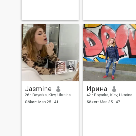
wonderful cheerful character,
göra det genom vår
who knows what she wants
korrespondens. Du kommer
from life. I can confidently call
att lära dig att jag är glad,
myself a unique person). I
en optimist, vet vad jag vill
can get along with almost an
och har bestämda mål i livet
Kan du gissa vad mitt
huvudmål är nu? Det är jag
säker på!
Jasmine
Ирина
26
•
Boyarka, Kiev, Ukraina
42
•
Boyarka, Kiev, Ukraina
Söker:
Man 25 - 41
Söker:
Man 35 - 47