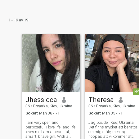
1 - 19 av 19
NY
Jhessicca
Theresa
36
•
Boyarka, Kiev, Ukraina
36
•
Boyarka, Kiev, Ukraina
Söker:
Man 38 - 71
Söker:
Man 35 - 71
I am very open and
Jag bodde i Kiev, Ukraina.
purposeful. I love life, and life
Det finns mycket att berätta
loves me!I am a beautiful,
om mig själv, men jag
smart, brave girl. With a
hoppas att vi kommer att