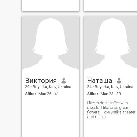
Виктория
Наташа
29
•
Boyarka, Kiev, Ukraina
24
•
Boyarka, Kiev, Ukraina
Söker:
Man 26 - 41
Söker:
Man 23 - 39
I like to drink coffee with
sweets, I like to be given
flowers. I love walks, theater
and music