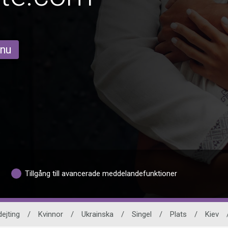
 nu
Tillgång till avancerade meddelandefunktioner
dejting
/
Kvinnor
/
Ukrainska
/
Singel
/
Plats
/
Kiev