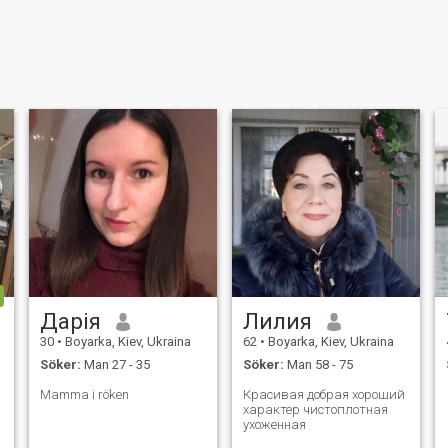
Дарія
Лилия
30
•
Boyarka, Kiev, Ukraina
62
•
Boyarka, Kiev, Ukraina
Söker:
Man 27 - 35
Söker:
Man 58 - 75
Mamma i röken
Красивая добрая хороший
характер чистоплотная
ухоженная