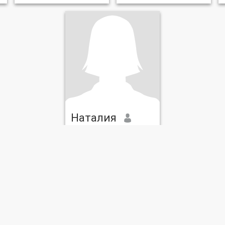
Наталия
36
•
Boyarka, Kiev, Ukraina
Söker:
Man 30 - 44