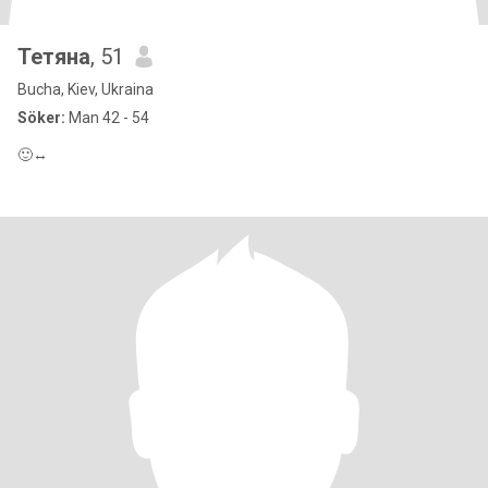
Тетяна
, 51
Bucha, Kiev, Ukraina
Söker:
Man 42 - 54
🙂‍↔️