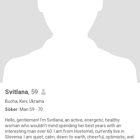
Svitlana
, 59
Bucha, Kiev, Ukraina
Söker:
Man 59 - 70
Hello, gentlemen! I'm Svitlana, an active, energetic, healthy
woman who wouldn't mind spending her best years with an
interesting man over 60. I am from Hostomel, currently live in
Slovenia. I am quiet, calm, down-to-earth, cheerful, optimistic, wel