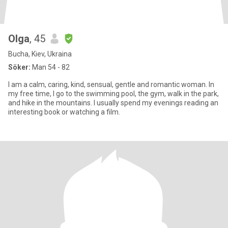
Olga
, 45
Bucha, Kiev, Ukraina
Söker:
Man 54 - 82
I am a calm, caring, kind, sensual, gentle and romantic woman. In
my free time, I go to the swimming pool, the gym, walk in the park,
and hike in the mountains. I usually spend my evenings reading an
interesting book or watching a film.