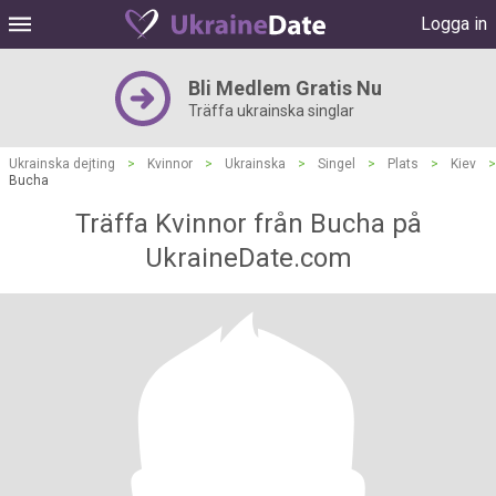
Logga in
Bli Medlem Gratis Nu
Träffa ukrainska singlar
Ukrainska dejting
>
Kvinnor
>
Ukrainska
>
Singel
>
Plats
>
Kiev
>
Bucha
Träffa Kvinnor från Bucha på
UkraineDate.com