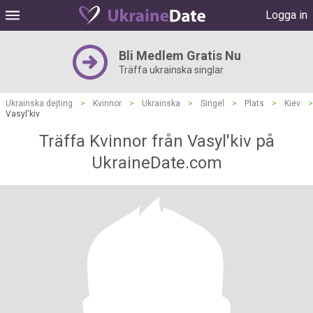
Logga in
Bli Medlem Gratis Nu
Träffa ukrainska singlar
Ukrainska dejting
>
Kvinnor
>
Ukrainska
>
Singel
>
Plats
>
Kiev
>
Vasyl'kiv
Träffa Kvinnor från Vasyl'kiv på
UkraineDate.com