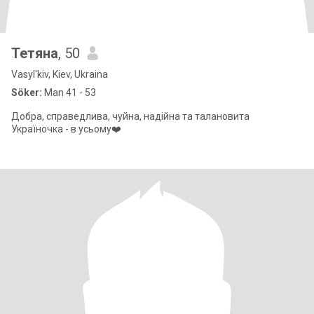
Тетяна
, 50
Vasyl'kiv, Kiev, Ukraina
Söker:
Man 41 - 53
Добра, справедлива, чуйна, надійна та талановита
Україночка - в усьому❤️