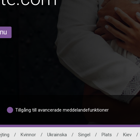
 nu
Tillgång till avancerade meddelandefunktioner
jting
/
Kvinnor
/
Ukrainska
/
Singel
/
Plats
/
Kiev
/