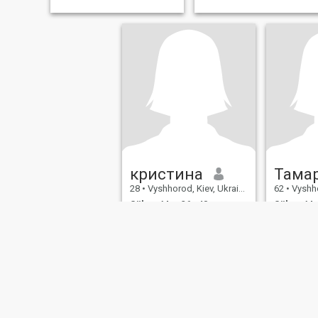
кристина
Тама
28
•
Vyshhorod, Kiev, Ukraina
62
•
Vyshhor
Söker:
Man 26 - 40
Söker:
Man