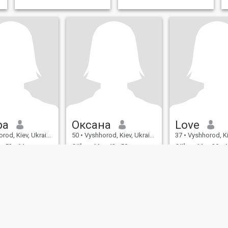
ра
Оксана
Love
od, Kiev, Ukraina
50
•
Vyshhorod, Kiev, Ukraina
37
•
Vyshhorod, Kie
 52 - 64
Söker:
Man 42 - 50
Söker:
Man 30 - 4