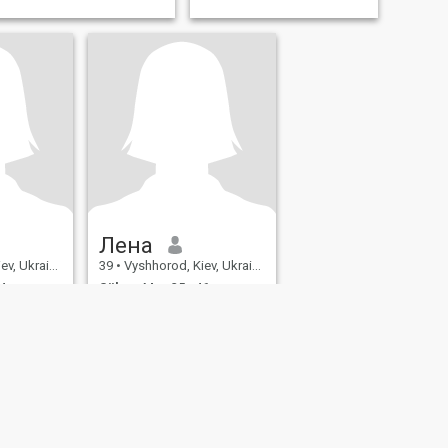
Лена
v, Ukraina
39
•
Vyshhorod, Kiev, Ukraina
4
Söker:
Man 35 - 46