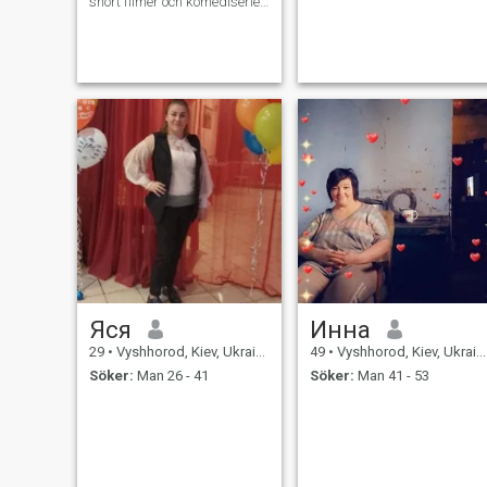
snort filmer och komediserier
som letar efter en
följeslagare i livet!
Яся
Инна
29
•
Vyshhorod, Kiev, Ukraina
49
•
Vyshhorod, Kiev, Ukraina
Söker:
Man 26 - 41
Söker:
Man 41 - 53