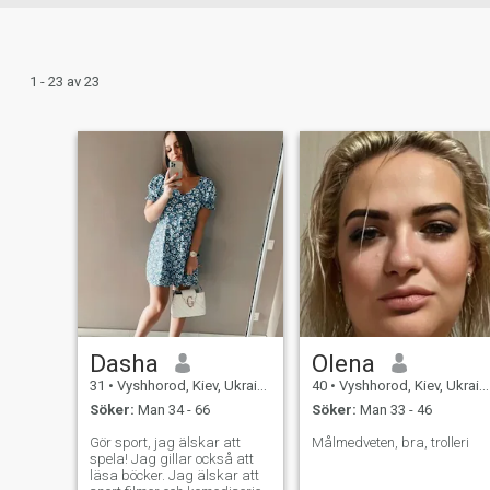
1 - 23 av 23
Dasha
Olena
31
•
Vyshhorod, Kiev, Ukraina
40
•
Vyshhorod, Kiev, Ukraina
Söker:
Man 34 - 66
Söker:
Man 33 - 46
Gör sport, jag älskar att
Målmedveten, bra, trolleri
spela! Jag gillar också att
läsa böcker. Jag älskar att