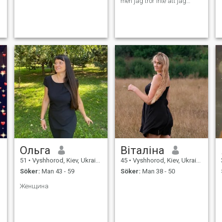
men jag tror inte att jag
kommer att kunna göra det.
Ольга
Віталіна
51
•
Vyshhorod, Kiev, Ukraina
45
•
Vyshhorod, Kiev, Ukraina
Söker:
Man 43 - 59
Söker:
Man 38 - 50
Женщина