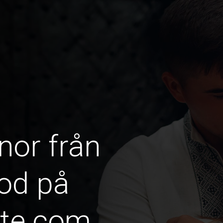
nor från
od på
ate.com