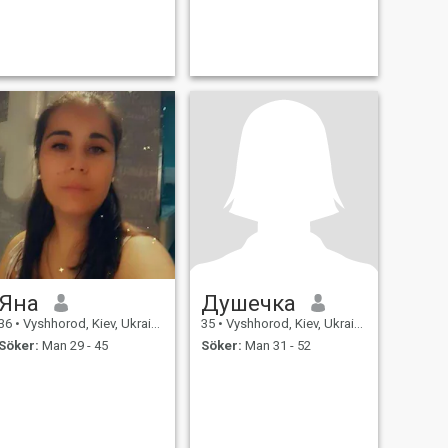
Яна
Душечка
36
•
Vyshhorod, Kiev, Ukraina
35
•
Vyshhorod, Kiev, Ukraina
Söker:
Man 29 - 45
Söker:
Man 31 - 52