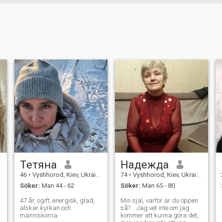
Тетяна
Надежда
46
•
Vyshhorod, Kiev, Ukraina
74
•
Vyshhorod, Kiev, Ukraina
Söker:
Man 44 - 62
Söker:
Man 65 - 80
47 år, ogift, energisk, glad,
Min själ, varför är du öppen
älskar kyrkan och
så?... Jag vet inte om jag
människorna.
kommer att kunna göra det,