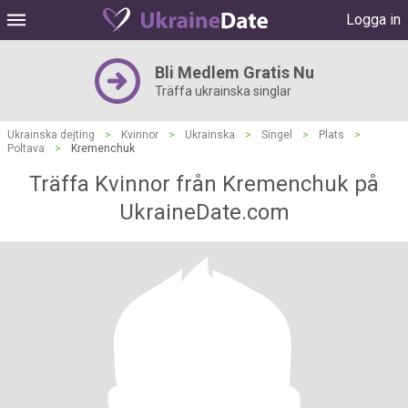
Logga in
Bli Medlem Gratis Nu
Träffa ukrainska singlar
Ukrainska dejting
>
Kvinnor
>
Ukrainska
>
Singel
>
Plats
>
Poltava
>
Kremenchuk
Träffa Kvinnor från Kremenchuk på
UkraineDate.com