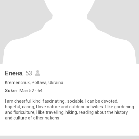
Елена
, 53
Kremenchuk, Poltava, Ukraina
Söker:
Man 52 - 64
I am cheerful, kind, fascinating , sociable, I can be devoted,
hopeful, caring, I love nature and outdoor activities. I like gardening
and floriculture, I like travelling, hiking, reading about the history
and culture of other nations