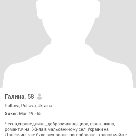
Галина
, 58
Poltava, Poltava, Ukraina
Söker:
Man 49 - 65
Чесна,справедлива ,,доброзичлива,щира, вірна, ніжна,
романтична . Жила в мальовничому селі України на
Донеччині, яке було окуповане ,пограбовано ,а зараз майже,