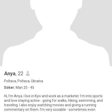
Anya
, 22
Poltava, Poltava, Ukraina
Söker:
Man 25 - 45
Hi, I’m Anya. I live in Kyiv and work as a marketer. I’m into sports
and love staying active - going for walks, hiking, swimming, and
traveling. I also enjoy watching movies and giving a running
commentary on them. I’m very sociable - sometimes even