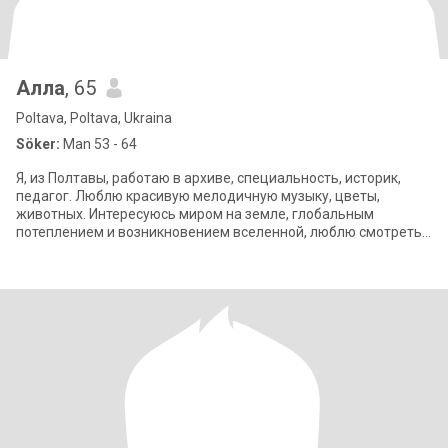
Алла
, 65
Poltava, Poltava, Ukraina
Söker:
Man 53 - 64
Я, из Полтавы, работаю в архиве, специальность, историк,
педагог. Люблю красивую мелодичную музыку, цветы,
животных. Интересуюсь миром на земле, глобальным
потеплением и возникновением вселенной, люблю смотреть
на море, горы и на все прекрассное, люб