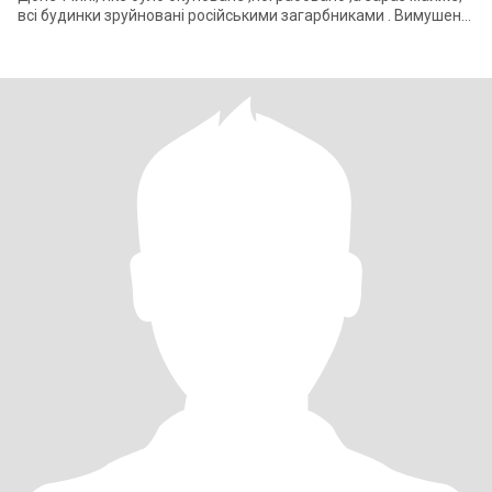
всі будинки зруйновані російськими загарбниками . Вимушена
переїхати до Полта