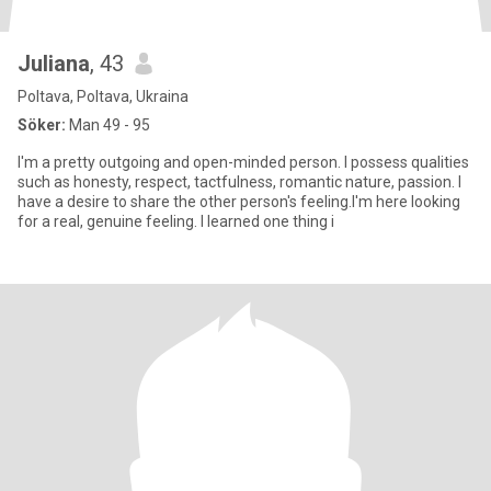
Juliana
, 43
Poltava, Poltava, Ukraina
Söker:
Man 49 - 95
I'm a pretty outgoing and open-minded person. I possess qualities
such as honesty, respect, tactfulness, romantic nature, passion. I
have a desire to share the other person's feeling.I'm here looking
for a real, genuine feeling. I learned one thing i