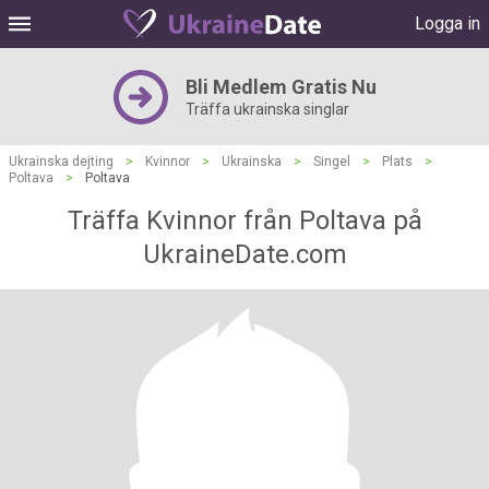
Logga in
Bli Medlem Gratis Nu
Träffa ukrainska singlar
Ukrainska dejting
>
Kvinnor
>
Ukrainska
>
Singel
>
Plats
>
Poltava
>
Poltava
Träffa Kvinnor från Poltava på
UkraineDate.com