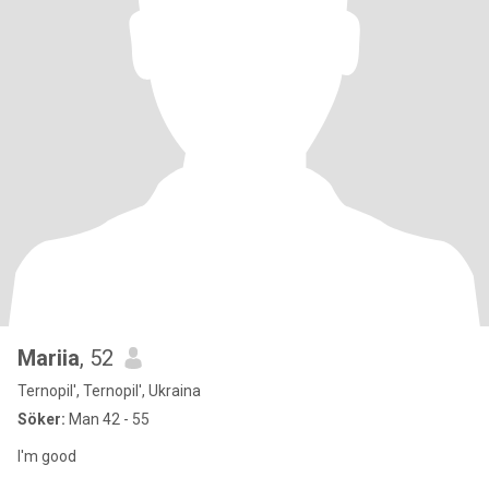
Mariia
, 52
Ternopil', Ternopil', Ukraina
Söker:
Man 42 - 55
I'm good