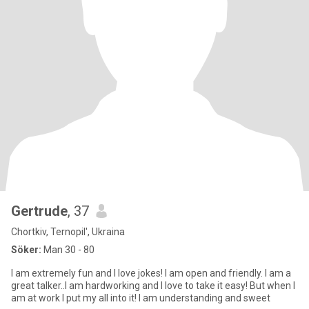
Gertrude
, 37
Chortkiv, Ternopil', Ukraina
Söker:
Man 30 - 80
I am extremely fun and I love jokes! I am open and friendly. I am a
great talker..I am hardworking and I love to take it easy! But when I
am at work I put my all into it! I am understanding and sweet