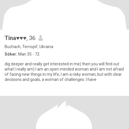
Tina♥♥♥
, 36
Buchach, Ternopil', Ukraina
Söker:
Man 35 - 72
dig deeper and really get interested in me) then you will find out
what I really am) I am an open-minded woman and I am not afraid
of facing new things in my life, I am a risky woman, but with clear
decisions and goals, a woman of challenges. I have