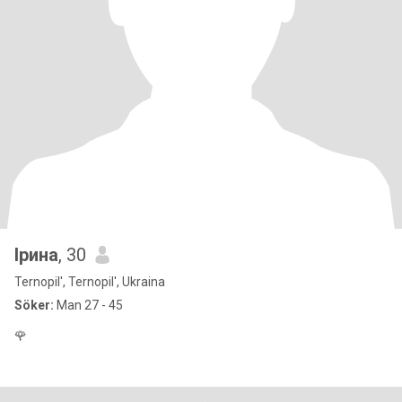
Ірина
, 30
Ternopil', Ternopil', Ukraina
Söker:
Man 27 - 45
🌹