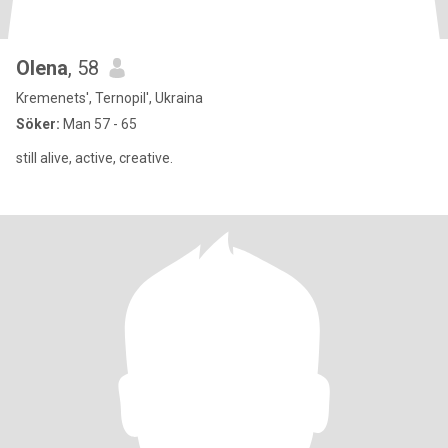
Olena
, 58
Kremenets', Ternopil', Ukraina
Söker:
Man 57 - 65
still alive, active, creative.