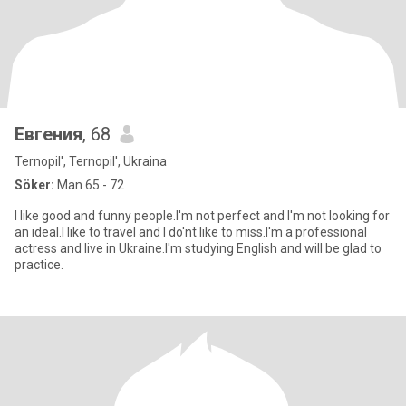
Евгения
, 68
Ternopil', Ternopil', Ukraina
Söker:
Man 65 - 72
I like good and funny people.I'm not perfect and I'm not looking for
an ideal.I like to travel and I do'nt like to miss.I'm a professional
actress and live in Ukraine.I'm studying English and will be glad to
practice.