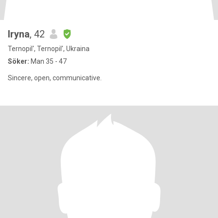
Iryna
, 42
Ternopil', Ternopil', Ukraina
Söker:
Man 35 - 47
Sincere, open, communicative.