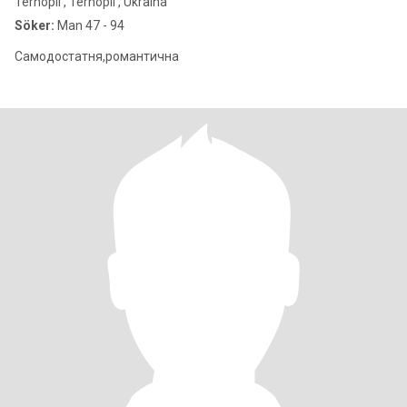
Ternopil', Ternopil', Ukraina
Söker:
Man 47 - 94
Самодостатня,романтична