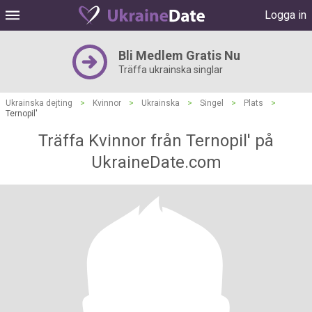
Logga in
Bli Medlem Gratis Nu
Träffa ukrainska singlar
Ukrainska dejting
>
Kvinnor
>
Ukrainska
>
Singel
>
Plats
>
Ternopil'
Träffa Kvinnor från Ternopil' på
UkraineDate.com