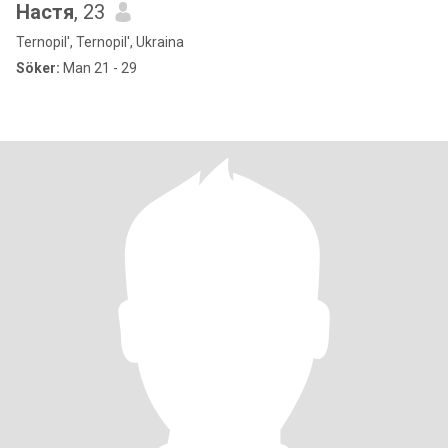
Настя
, 23
Ternopil', Ternopil', Ukraina
Söker:
Man 21 - 29