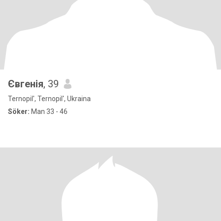
Євгенія
, 39
Ternopil', Ternopil', Ukraina
Söker:
Man 33 - 46