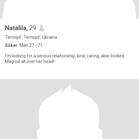
Nataliia
, 29
Ternopil', Ternopil', Ukraina
Söker:
Man 27 - 71
I'm looking for a serious relationship, kind, caring, able-bodied.
Magical all over her head!