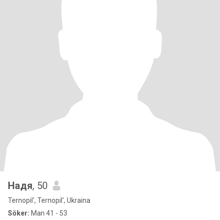
Надя
, 50
Ternopil', Ternopil', Ukraina
Söker:
Man 41 - 53