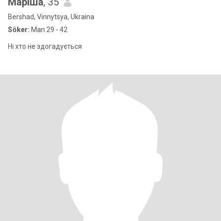
Маріша
, 35
Bershad, Vinnytsya, Ukraina
Söker:
Man 29 - 42
Ні хто не здогадується