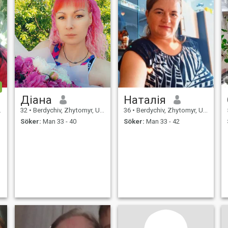
Діана
Наталія
32
•
Berdychiv, Zhytomyr, Ukraina
36
•
Berdychiv, Zhytomyr, Ukraina
Söker:
Man 33 - 40
Söker:
Man 33 - 42