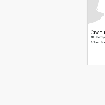
Свєті
48
•
Berdychi
Söker:
Man
Om oss
Kontakta oss
Framgångsberättels