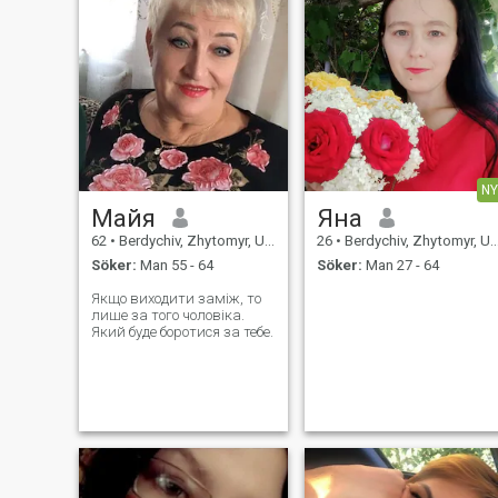
NY
Майя
Яна
62
•
Berdychiv, Zhytomyr, Ukraina
26
•
Berdychiv, Zhytomyr, Ukraina
Söker:
Man 55 - 64
Söker:
Man 27 - 64
Якщо виходити заміж, то
лише за того чоловіка.
Який буде боротися за тебе.