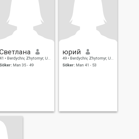
Светлана
юрий
41
•
Berdychiv, Zhytomyr, Ukraina
49
•
Berdychiv, Zhytomyr, Ukraina
Söker:
Man 35 - 49
Söker:
Man 41 - 53