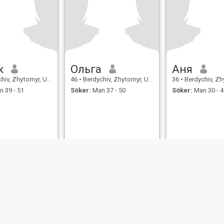
к
Ольга
Аня
v, Zhytomyr, Ukraina
46
•
Berdychiv, Zhytomyr, Ukraina
36
•
Berdychiv, Zhytom
 39 - 51
Söker:
Man 37 - 50
Söker:
Man 30 - 4
er
Användarvillkor
Återbetalningspolicy
Integritetspolicy
Cookiepolicy
Dejti