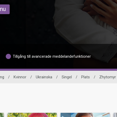
 nu
Tillgång till avancerade meddelandefunktioner
ing
/
Kvinnor
/
Ukrainska
/
Singel
/
Plats
/
Zhytomyr