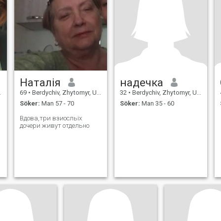
Наталія
надечка
69
•
Berdychiv, Zhytomyr, Ukraina
32
•
Berdychiv, Zhytomyr, Ukraina
Söker:
Man 57 - 70
Söker:
Man 35 - 60
Вдова,три взиосльіх
дочери живут отдельно