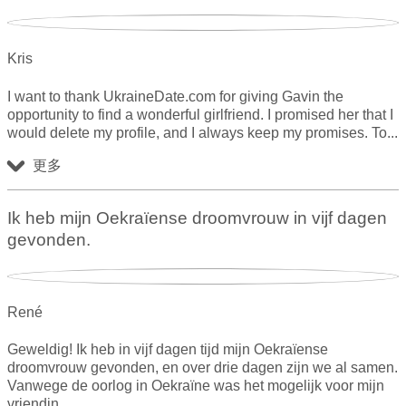
Kris
I want to thank UkraineDate.com for giving Gavin the
opportunity to find a wonderful girlfriend. I promised her that I
would delete my profile, and I always keep my promises. To
更多
Ik heb mijn Oekraïense droomvrouw in vijf dagen
gevonden.
René
Geweldig! Ik heb in vijf dagen tijd mijn Oekraïense
droomvrouw gevonden, en over drie dagen zijn we al samen.
Vanwege de oorlog in Oekraïne was het mogelijk voor mijn
vriendin