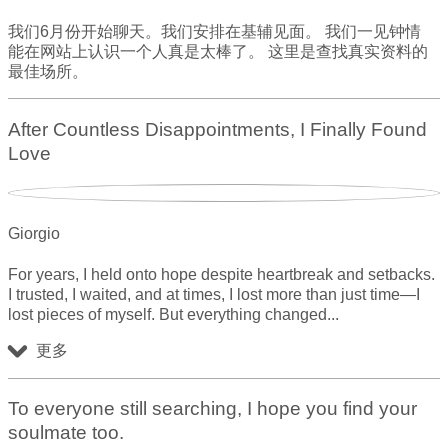
我们6月份开始聊天。我们安排在基辅见面。 我们一见钟情
能在网站上认识一个人真是太棒了。 这里是查找真实资料的
最佳场所。
After Countless Disappointments, I Finally Found
Love
Giorgio
For years, I held onto hope despite heartbreak and setbacks.
I trusted, I waited, and at times, I lost more than just time—I
lost pieces of myself. But everything changed
更多
To everyone still searching, I hope you find your
soulmate too.