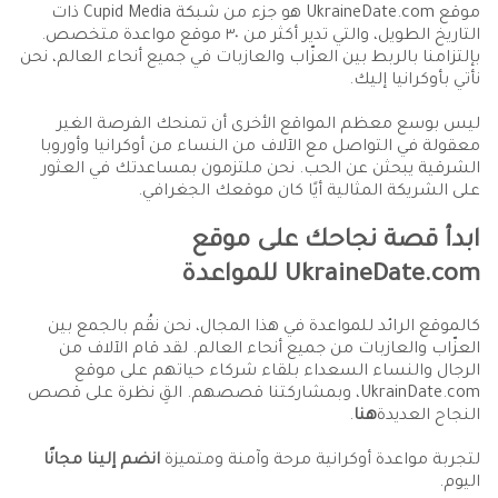
موقع UkraineDate.com هو جزء من شبكة Cupid Media ذات
التاريخ الطويل، والتي تدير أكثر من ٣٠ موقع مواعدة متخصص.
بإلتزامنا بالربط بين العزّاب والعازبات في جميع أنحاء العالم، نحن
نأتي بأوكرانيا إليك.
ليس بوسع معظم المواقع الأخرى أن تمنحك الفرصة الغير
معقولة في التواصل مع الآلاف من النساء من أوكرانيا وأوروبا
الشرقية يبحثن عن الحب. نحن ملتزمون بمساعدتك في العثور
على الشريكة المثالية أيًا كان موقعك الجغرافي.
ابدأ قصة نجاحك على موقع
UkraineDate.com للمواعدة
كالموقع الرائد للمواعدة في هذا المجال، نحن نقُم بالجمع بين
العزّاب والعازبات من جميع أنحاء العالم. لقد قام الآلاف من
الرجال والنساء السعداء بلقاء شركاء حياتهم على موقع
UkrainDate.com، وبمشاركتنا قصصهم. القِ نظرة على قصص
النجاح العديدة
هنا
.
لتجربة مواعدة أوكرانية مرحة وآمنة ومتميزة
انضم إلينا مجانًا
اليوم.