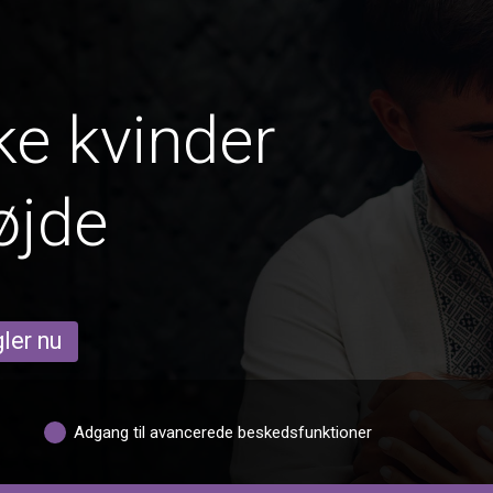
e kvinder
øjde
ler nu
Adgang til avancerede beskedsfunktioner