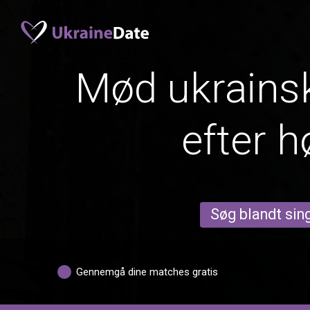
Mød ukrainsk
efter h
Søg blandt sing
Gennemgå dine matches gratis