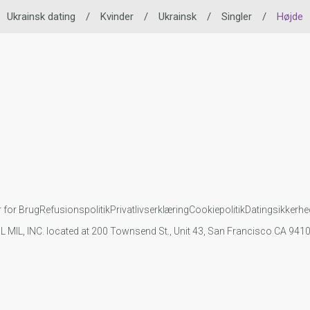
Ukrainsk dating
/
Kvinder
/
Ukrainsk
/
Singler
/
Højde
r for Brug
Refusionspolitik
Privatlivserklæring
Cookiepolitik
Datingsikkerhe
IL MIL, INC. located at 200 Townsend St., Unit 43, San Francisco CA 94