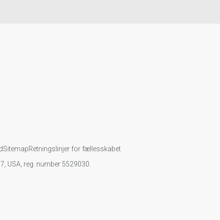
d
Sitemap
Retningslinjer for fællesskabet
107, USA, reg. number 5529030.