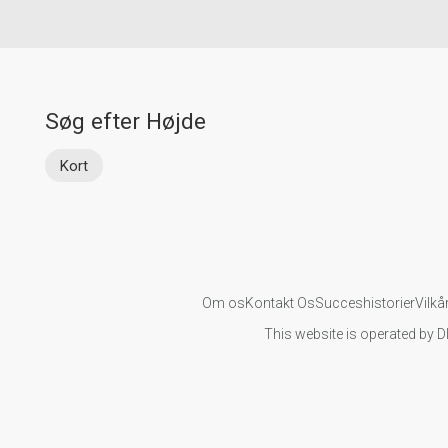
Søg efter Højde
Kort
Om os
Kontakt Os
Succeshistorier
Vilkå
This website is operated by D