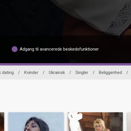
Adgang til avancerede beskedsfunktioner
k dating
/
Kvinder
/
Ukrainsk
/
Singler
/
Beliggenhed
/