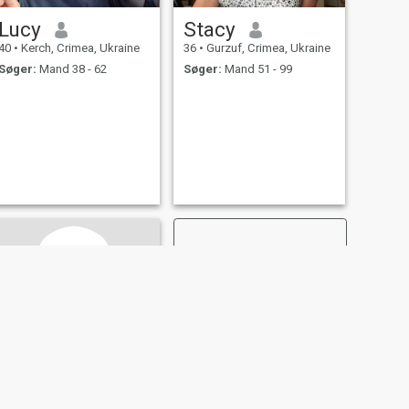
Lucy
Stacy
40
•
Kerch, Crimea, Ukraine
36
•
Gurzuf, Crimea, Ukraine
Søger:
Mand 38 - 62
Søger:
Mand 51 - 99
NY
NÆSTE