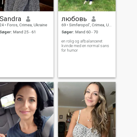
Sandra
любовь
24
•
Foros, Crimea, Ukraine
69
•
Simferopol', Crimea, Ukraine
Søger:
Mand 25 - 61
Søger:
Mand 60 - 70
en rolig og afbalanceret
kvinde med en normal sans
for humor