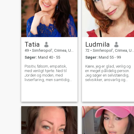
Tatia
Ludmila
49
•
Simferopol', Crimea, Ukraine
72
•
Simferopol', Crimea, Ukraine
Søger:
Mand 40 - 55
Søger:
Mand 55 - 99
Positiv, følsom, empatisk,
Kære, jeg er glad, venlig og
med venligt hjerte. Ned til
en meget pålidelig person.
Jorden og moden, med
Jeg søger en selvstændig,
livserfaring, men samtidig
selvsikker, ansvarlig og
unge ser ud og kan grine og
ærlig mand, der ønsker at
nyde glade øjeblikke samt
have en god familie med pas
koncentreret og alvorlig, når
på kone. Jeg ville ønske, at
livet bliver ikke let. Klar til at
jeg havde en god familie,
møde min Mr. Right og til at
hvor folk elsker og
skabe stærke kærlige forhold
respekterer hinanden, idet e
til slutningen. Klar til
stor omsorg for hinanden,
videoopkald, så snart vi får
hvor vi kan tilbringe tid
reel interesse for hinanden og
sammen med og have det
til personligt møde i
sjovt. Og jeg håber at møde
virkeligheden. For mig er
en mand, som jeg helt kan
bedre en gang til at prøve
stole på, hvad jeg kan gøre