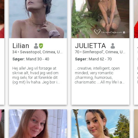
Lilian
JULIETTA
34
•
Sevastopol, Crimea, Ukraine
70
•
Simferopol', Crimea, Ukraine
Søger:
Mand 30 - 40
Søger:
Mand 62 - 70
Hej alle! Jeg vil forsøge at
...creative, intelligent, open
skrive alt, hvad jeg ved om
minded, very romantic
mig selv, for at forenkle dit
,charming, humorous,
(og mit) liv haha. Jeg bor i
charismatic ....All my life I am
øjeblikket i Crimea. For nogle
occupied with designing and
år siden færdiggjorde jeg en
sewing of clothes. Now I am
kulinarisk skole i Italien,
writing books for
boede der og arbejdede der i
children/teenagers. I like to
nogle få år. Pandemien har
discover and enjoy beautiful
n
ændret mine planer
a
dramatisk, og jeg var vendt
tilbage til Krim. Jeg er
konditor, jeg bager kager
derhjemme og ejer også en
lille butik (ikke bageri eller
hvad som helst) jeg er