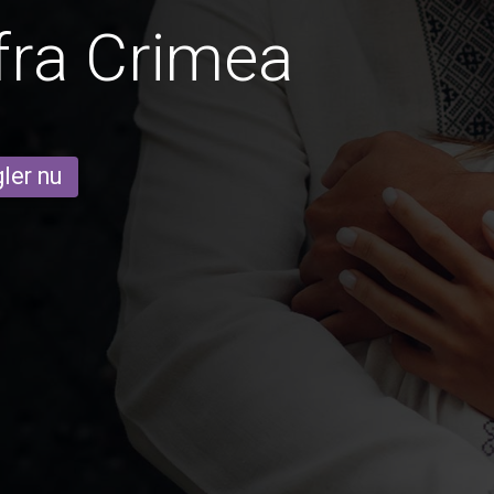
fra Crimea
ler nu