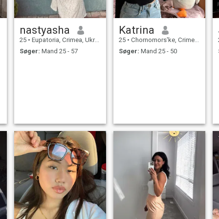
nastyasha
Katrina
25
•
Eupatoria, Crimea, Ukraine
25
•
Chornomors'ke, Crimea, Ukraine
Søger:
Mand 25 - 57
Søger:
Mand 25 - 50