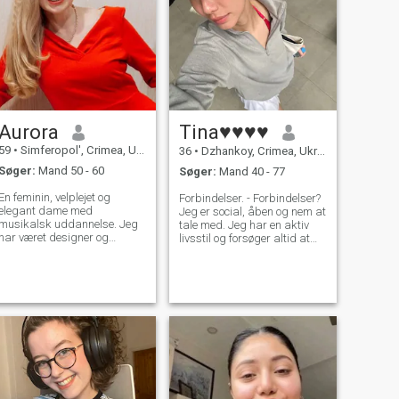
Aurora
Tina♥♥♥♥
59
•
Simferopol', Crimea, Ukraine
36
•
Dzhankoy, Crimea, Ukraine
Søger:
Mand 50 - 60
Søger:
Mand 40 - 77
En feminin, velplejet og
Forbindelser. - Forbindelser?
elegant dame med
Jeg er social, åben og nem at
musikalsk uddannelse. Jeg
tale med. Jeg har en aktiv
har været designer og
livsstil og forsøger altid at
mester i håndlavet dametøj i
bringe positiv energi ind i
mere end 10 år. Jeg hækler
livet på dem omkring mig.
og strikker, skaber
Mine venner beskriver mig
eksklusivt tøj til stilfulde
som omsorgsfuld, oprigtig
kvinder. Europæiske shows
og hjælpsom. Jeg
og publikationer af min
værdsætter ærlighed,
forfatters samlinger kan
respekt og loyalitet i forhold.
findes i magasinerne
Jeg nyder at lære nye ting, at
MARIKA, MALVIE... Jeg er
rejse, at være sammen med
instruktør og
mine kære og at skabe gode
manuskriptforfatter af mit
minder sammen med dem.
liv. Jeg elsker at rejse,
Jeg tror, at et stærkt forhold