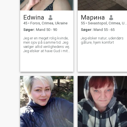
Edwina
Марина
45
•
Foros, Crimea, Ukraine
55
•
Sevastopol, Crimea, Ukraine
Søger:
Mand 50 - 90
Søger:
Mand 55 - 65
Jeg er en meget rolig kvinde,
Jeg elsker natur, udendørs
men sjov på samme tid. Jeg
gåture, hjem komfort
vælger altid venlighedens vej.
Jeg elsker at have Gud i mit
hjerte. Jeg elsker konceptet
med en familie. Jeg elsker
dyr, hunde er mine
yndlingsdyr. Jeg kan lide at
have det sjovt på en bevidst
og sund måde, jeg kan lide
en sund livsstil. Der er
mange flere ting, men så
skal du komme tættere på
mig for at lære mig at kende.