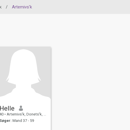
k
/
Artemivs'k
Helle
40
•
Artemivs'k, Donets'k, Ukraine
Søger:
Mand 37 - 59