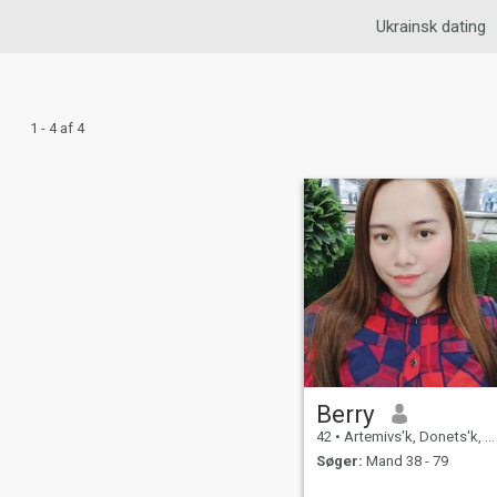
Ukrainsk dating
1 - 4 af 4
Berry
42
•
Artemivs'k, Donets'k, Ukraine
Søger:
Mand 38 - 79