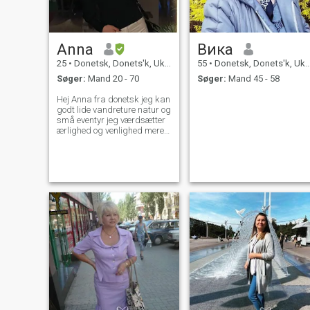
Anna
Вика
25
•
Donetsk, Donets'k, Ukraine
55
•
Donetsk, Donets'k, Ukraine
Søger:
Mand 20 - 70
Søger:
Mand 45 - 58
Hej Anna fra donetsk jeg kan
godt lide vandreture natur og
små eventyr jeg værdsætter
ærlighed og venlighed mere
end det ser ud, og jeg håber
at møde nogen fra udlandet
for noget virkeligt