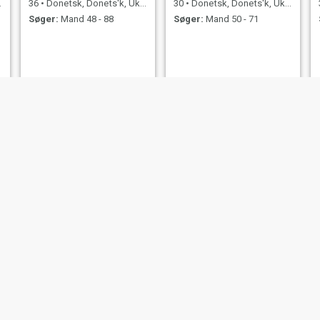
36
•
Donetsk, Donets'k, Ukraine
30
•
Donetsk, Donets'k, Ukraine
Søger:
Mand 48 - 88
Søger:
Mand 50 - 71
Natashya
Katerina
34
•
Donetsk, Donets'k, Ukraine
30
•
Donetsk, Donets'k, Ukraine
Søger:
Mand 35 - 80
Søger:
Mand 40 - 75