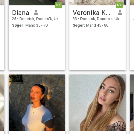
NY
NY
Diana
Veronika Kalyna
25
•
Donetsk, Donets'k, Ukraine
33
•
Donetsk, Donets'k, Ukraine
Søger:
Mand 35 - 70
Søger:
Mand 45 - 80