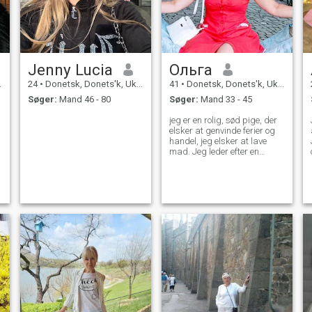
Jenny Lucia
Ольга
24
•
Donetsk, Donets'k, Ukraine
41
•
Donetsk, Donets'k, Ukraine
Søger:
Mand 46 - 80
Søger:
Mand 33 - 45
jeg er en rolig, sød pige, der
elsker at genvinde ferier og
handel, jeg elsker at lave
mad. Jeg leder efter en
mand, som jeg kan give al
min omsorg og
opmærksomhed.