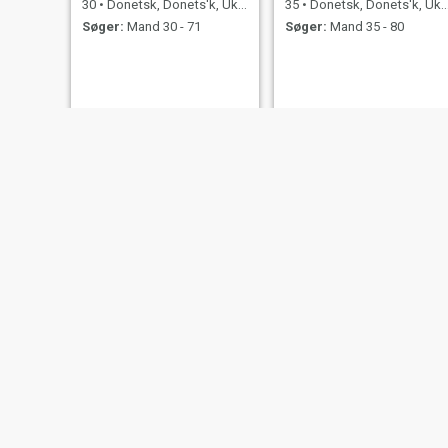
30
•
Donetsk, Donets'k, Ukraine
35
•
Donetsk, Donets'k, Ukraine
Søger:
Mand 30 - 71
Søger:
Mand 35 - 80
Nataliia
Anastasia
30
•
Donetsk, Donets'k, Ukraine
30
•
Donetsk, Donets'k, Ukraine
Søger:
Mand 34 - 64
Søger:
Mand 35 - 52