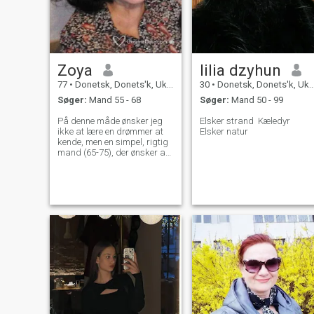
Zoya
lilia dzyhun
77
•
Donetsk, Donets'k, Ukraine
30
•
Donetsk, Donets'k, Ukraine
Søger:
Mand 55 - 68
Søger:
Mand 50 - 99
På denne måde ønsker jeg
Elsker strand ️ Kæledyr
ikke at lære en drømmer at
Elsker natur ️
kende, men en simpel, rigtig
mand (65-75), der ønsker at
ændre noget i sit liv og kan
bygge noget nyt.jeg er
interesseret i et seriøst
forhold og ikke en affære.hvis
der er noget, jeg ønsker at
finde dig. Om mig: Jeg er en
velplejet, humoristisk,
opmærksom kvinde med en
slavisk sjæl, romantisk og
optimistisk, uden at miste af
syne af virkeligheden.