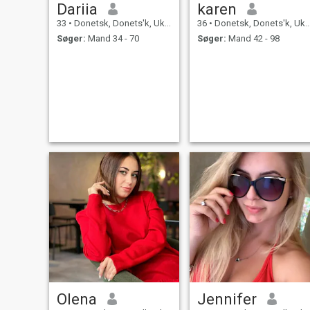
Dariia
karen
33
•
Donetsk, Donets'k, Ukraine
36
•
Donetsk, Donets'k, Ukraine
Søger:
Mand 34 - 70
Søger:
Mand 42 - 98
Olena
Jennifer