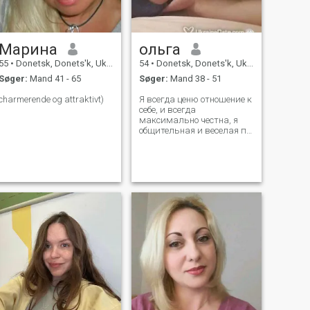
Марина
ольга
55
•
Donetsk, Donets'k, Ukraine
54
•
Donetsk, Donets'k, Ukraine
Søger:
Mand 41 - 65
Søger:
Mand 38 - 51
charmerende og attraktivt)
Я всегда ценю отношение к
себе, и всегда
максимально честна, я
общительная и веселая по
натуре, люблю жизнь и не
люблю одиночество, но к
сожалению сейчас нет
человека, который был бы
мне близок