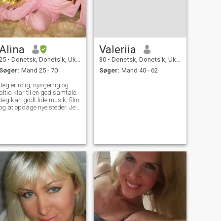
Alina
Valeriia
25
•
Donetsk, Donets'k, Ukraine
30
•
Donetsk, Donets'k, Ukraine
Søger:
Mand 25 - 70
Søger:
Mand 40 - 62
Jeg er rolig, nysgerrig og
altid klar til en god samtale.
Jeg kan godt lide musik, film
og at opdage nye steder. Jeg
sætter pris på mennesker
med sans for humor og et
venligt hjerte 🙂