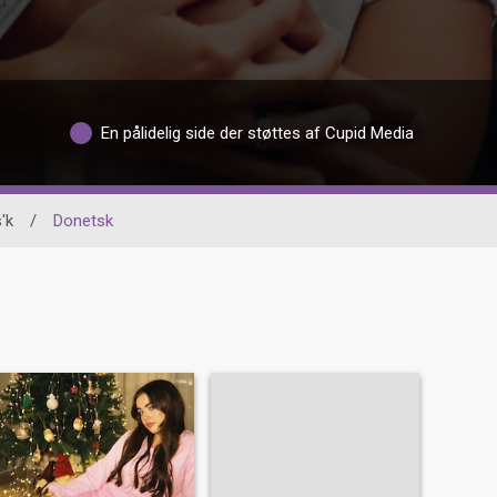
En pålidelig side der støttes af Cupid Media
'k
/
Donetsk