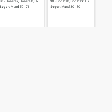
30
•
Donetsk, Donets'k, Ukraine
30
•
Donetsk, Donets'k, Ukraine
Søger:
Mand 50 - 71
Søger:
Mand 30 - 80
NÆSTE
Olivia Charlotte
31
•
Donetsk, Donets'k, Ukraine
Søger:
Mand 40 - 60