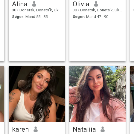
Alina
Olivia
30
•
Donetsk, Donets'k, Ukraine
30
•
Donetsk, Donets'k, Ukraine
Søger:
Mand 55 - 85
Søger:
Mand 47 - 90
karen
Nataliia