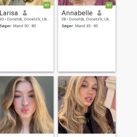
NY
NY
Larisa
Annabelle
30
•
Donetsk, Donets'k, Ukraine
38
•
Donetsk, Donets'k, Ukraine
Søger:
Mand 50 - 80
Søger:
Mand 45 - 85