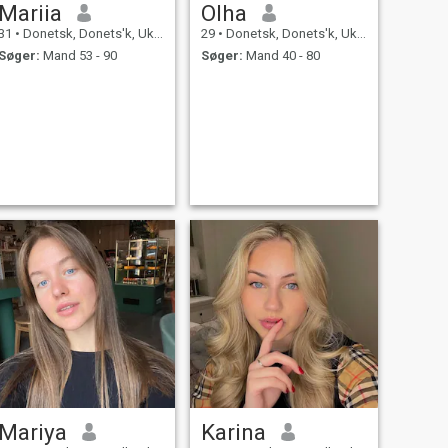
Mariia
OIha
31
•
Donetsk, Donets'k, Ukraine
29
•
Donetsk, Donets'k, Ukraine
Søger:
Mand 53 - 90
Søger:
Mand 40 - 80
Mariya
Karina