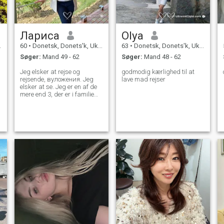
Лариса
Olya
60
•
Donetsk, Donets'k, Ukraine
63
•
Donetsk, Donets'k, Ukraine
Søger:
Mand 49 - 62
Søger:
Mand 48 - 62
Jeg elsker at rejse og
godmodig kærlighed til at
rejsende, вуложения. Jeg
lave mad rejser
elsker at se. Jeg er en af de
mere end 3, der er i familie
med andre.