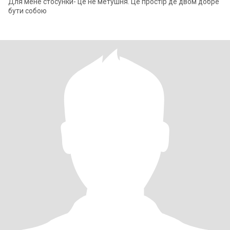
Для мене стосунки- це не метушня. Це простір де двом добре
бути собою