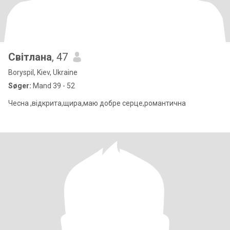
Світлана
, 47
Boryspil, Kiev, Ukraine
Søger:
Mand 39 - 52
Чесна ,відкрита,щира,маю добре серце,романтична