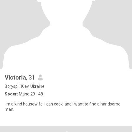
Victoria
, 31
Boryspil, Kiev, Ukraine
Søger:
Mand 29 - 48
I'm a kind housewife, I can cook, and I want to find a handsome
man.