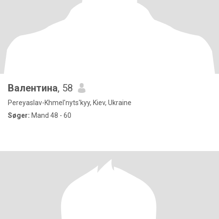
Валентина
, 58
Pereyaslav-Khmel'nyts'kyy, Kiev, Ukraine
Søger:
Mand 48 - 60