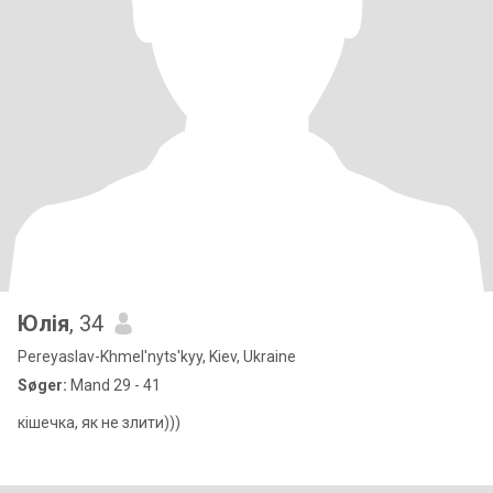
Юлія
, 34
Pereyaslav-Khmel'nyts'kyy, Kiev, Ukraine
Søger:
Mand 29 - 41
кішечка, як не злити)))