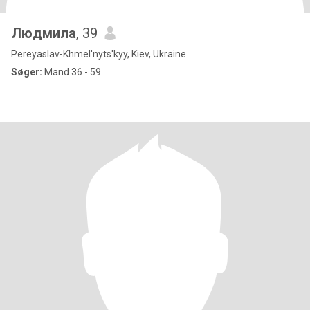
Людмила
, 39
Pereyaslav-Khmel'nyts'kyy, Kiev, Ukraine
Søger:
Mand 36 - 59