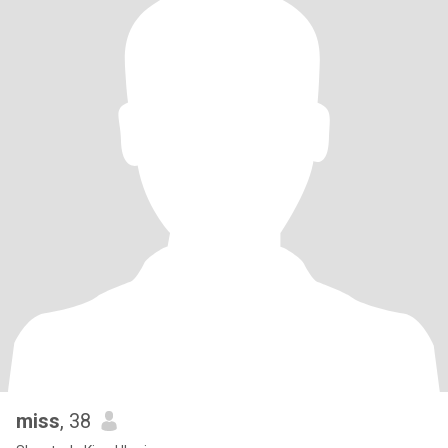
miss
, 38