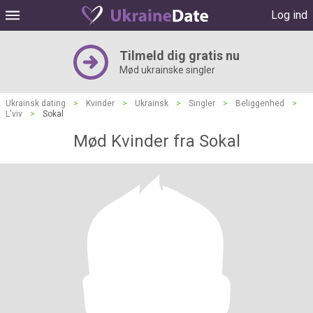
Log ind
Tilmeld dig gratis nu
Mød ukrainske singler
Ukrainsk dating
>
Kvinder
>
Ukrainsk
>
Singler
>
Beliggenhed
>
L'viv
>
Sokal
Mød Kvinder fra Sokal