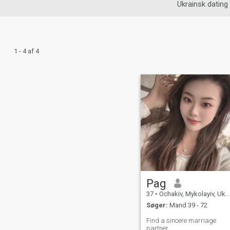
Ukrainsk dating
1 - 4 af 4
Pag
37
•
Ochakiv, Mykolayiv, Ukraine
Søger:
Mand 39 - 72
Find a sincere marriage
partner