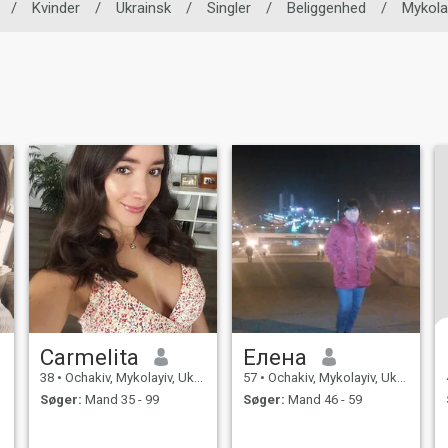
/
Kvinder
/
Ukrainsk
/
Singler
/
Beliggenhed
/
Mykola
Carmelita
Елена
38
•
Ochakiv, Mykolayiv, Ukraine
57
•
Ochakiv, Mykolayiv, Ukraine
Søger:
Mand 35 - 99
Søger:
Mand 46 - 59